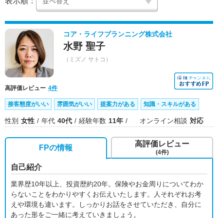
表示順：
コア・ライフプランニング株式会社
水野 聖子
（ミズノ サトコ）
高評価レビュー
4件
接客態度がいい
雰囲気がいい
提案力がある
知識・スキルがある
性別
女性
年代
40代
経験年数
11年
オンライン相談
対応
高評価レビュー
FPの情報
(4件)
自己紹介
業界歴10年以上、投資歴約20年。保険やお金周りについてわか
らないことをわかりやすくお伝えいたします。人それぞれお考
えや環境も違います。しっかりお話をさせていただき、自分に
あった形をご一緒に考えていきましょう。