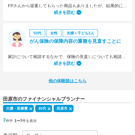
FPさんから提案してもらった商品もありましたが、結果的には私の会社の団体保険に入るのが一番いいことを教えていただいて、そうすることにしました。
続きを読む
50代
女性
夫婦＋子ども2人
がん保険の保障内容の重複を見直すことに
家計について相談するなかで、保険の見直しについても相談しました。医療保険は、入院5日目から最低限の給付金を受け取れるものに加入していましたが、保険料を少しプラスするだけで、入院1日目から給付金を受け取れる、手厚いものに乗り換えることができました。
続きを読む
他の体験談はこちら
田原市のファイナンシャルプランナー
介護・医療費
40代
田原市
7
件中
1〜7
件を表示