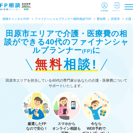
会員登録
ログイン
保険チャンネルTOP
ファイナンシャルプランナー無料相談TOP
愛知県
田原市
介護
田原市エリアで介護・医療費の相
談ができる
40代のファイナンシャ
ルプランナー
に
(FP)
無料
相談!
田原市エリアを担当している40代の専門家があなたの介護・医療費について
サポートいたします。
厳選したFP
スマホから
今なら
なので安心！
オンライン相談も
WEB予約で