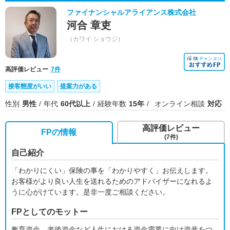
ファイナンシャルアライアンス株式会社
河合 章吏
（カワイ ショウジ）
高評価レビュー
7件
接客態度がいい
提案力がある
性別
男性
年代
60代以上
経験年数
15年
オンライン相談
対応
高評価レビュー
FPの情報
(7件)
自己紹介
「わかりにくい」保険の事を「わかりやすく」お伝えします。
お客様がより良い人生を送れるためのアドバイザーになれるよ
うに心がけています。是非一度ご相談ください。
FPとしてのモットー
教育資金、老後資金など人生における資金需要に向け資産をつ