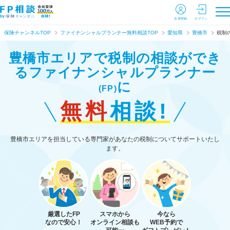
会員登録
ログイン
保険チャンネルTOP
ファイナンシャルプランナー無料相談TOP
愛知県
豊橋市
税制
豊橋市エリアで税制の相談ができ
る
ファイナンシャルプランナー
に
(FP)
無料
相談!
豊橋市エリアを担当している専門家があなたの税制についてサポートいたし
ます。
厳選したFP
スマホから
今なら
なので安心！
オンライン相談も
WEB予約で