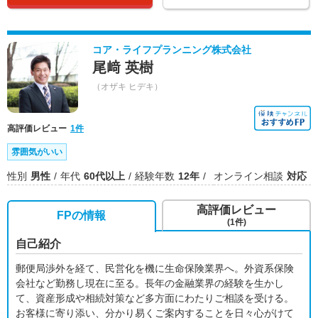
コア・ライフプランニング株式会社
尾﨑 英樹
（オザキ ヒデキ）
高評価レビュー
1件
雰囲気がいい
性別
男性
年代
60代以上
経験年数
12年
オンライン相談
対応
高評価レビュー
FPの情報
(1件)
自己紹介
郵便局渉外を経て、民営化を機に生命保険業界へ。外資系保険
会社など勤務し現在に至る。長年の金融業界の経験を生かし
て、資産形成や相続対策など多方面にわたりご相談を受ける。
お客様に寄り添い、分かり易くご案内することを日々心がけて