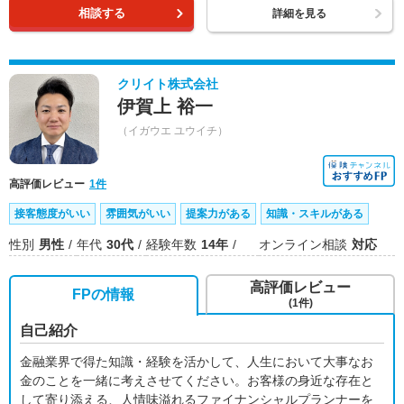
相談する
詳細を見る
クリイト株式会社
伊賀上 裕一
（イガウエ ユウイチ）
高評価レビュー
1件
接客態度がいい
雰囲気がいい
提案力がある
知識・スキルがある
性別
男性
年代
30代
経験年数
14年
オンライン相談
対応
高評価レビュー
FPの情報
(1件)
自己紹介
金融業界で得た知識・経験を活かして、人生において大事なお
金のことを一緒に考えさせてください。お客様の身近な存在と
して寄り添える、人情味溢れるファイナンシャルプランナーを