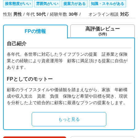
接客態度がいい
雰囲気がいい
提案力がある
知識・スキルがある
性別
男性
年代
50代
経験年数
30年
オンライン相談
対応
高評価レビュー
FPの情報
(5件)
自己紹介
各年代、各世帯に対応したライフプランの提案 証券業と保険
業との経験により資産運用等 顧客に満足頂ける提案に自信が
あります。
FPとしてのモットー
顧客のライフスタイルや価値観を踏まえながら、家族 年齢構
成や収入支出 資産 負債 保険など希望や目標を聞き、現状
を分析した上で総合的に顧客に最適なプランの提案をします。
もっと見る