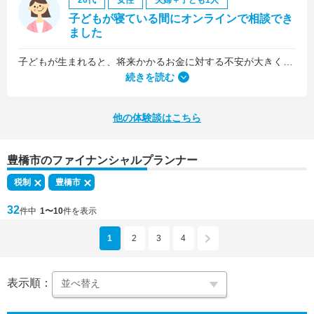
20代
女性
夫婦＋子ども1人
子どもが寝ている間にオンラインで相談でき
ました
子どもが生まれると、将来かかるお金に対する不安が大きくなりますが、早い段階でFPさんに相談できたことで前向きに考えられるようになりました。
何より、とても親身になって対応してくださって大満足。うちと同じように子どもの将来のお金のことで悩んでいる友人にも教えました。
続きを読む
他の体験談はこちら
豊橋市のファイナンシャルプランナー
税制
豊橋市
32
件中
1〜10
件を表示
1
2
3
4
表示順：