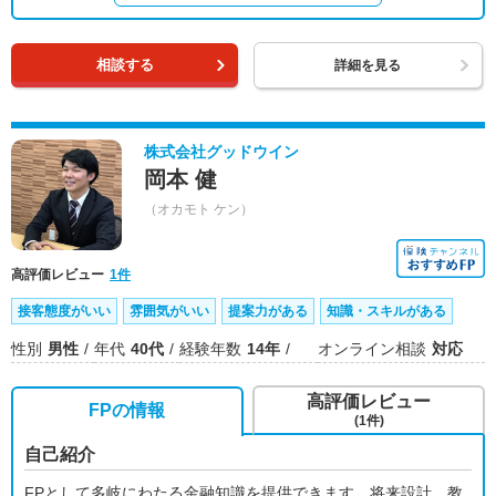
相談する
詳細を見る
株式会社グッドウイン
岡本 健
（オカモト ケン）
高評価レビュー
1件
接客態度がいい
雰囲気がいい
提案力がある
知識・スキルがある
性別
男性
年代
40代
経験年数
14年
オンライン相談
対応
高評価レビュー
FPの情報
(1件)
自己紹介
FPとして多岐にわたる金融知識を提供できます。将来設計、教