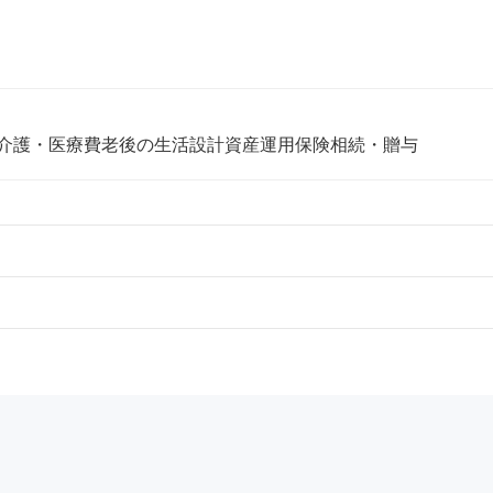
介護・医療費
老後の生活設計
資産運用
保険
相続・贈与
、明石市、宝塚市、西宮市、伊丹市、芦屋市、三田市