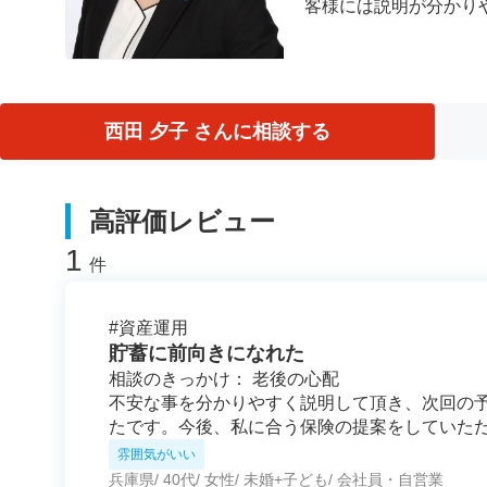
客様には説明が分かり
西田 夕子 さんに相談する
高評価レビュー
1
件
#
資産運用
貯蓄に前向きになれた
相談のきっかけ： 老後の心配
不安な事を分かりやすく説明して頂き、次回の
たです。今後、私に合う保険の提案をしていた
雰囲気がいい
兵庫県
40代
女性
未婚+子ども
会社員・自営業