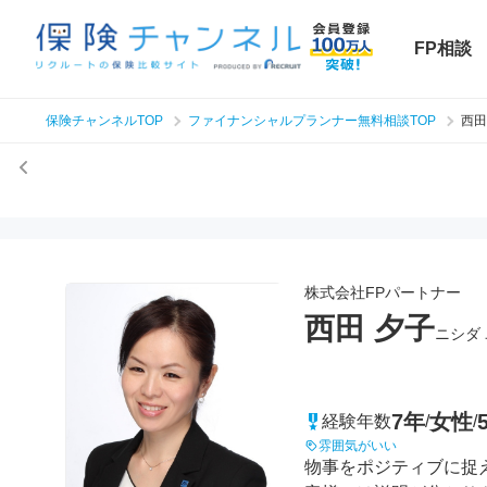
FP相談
保険チャンネルTOP
ファイナンシャルプランナー無料相談TOP
西田
株式会社FPパートナー
西田 夕子
ニシダ
7年
女性
経験年数
/
/
雰囲気がいい
物事をポジティブに捉