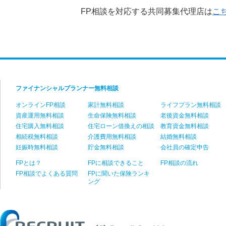
FP相談を対応する共同募集代理店は
こ
step
1
ファイナンシャルプランナー無料相談
オンラインFP相談
家計無料相談
ライフプラン無料相談
資産運用無料相談
生命保険無料相談
老後資金無料相談
住宅購入無料相談
住宅ローン借換えの相談
教育資金無料相談
相続税無料相談
介護費用無料相談
結婚無料相談
妊娠時無料相談
貯金無料相談
会社員の確定申告
FPとは？
FPに相談できること
FP相談の流れ
FP相談でよくある質問
FPに聞いた保険ランキ
家計の現状と
ング
ご希望をヒアリング
(C) Recruit Co.,
あなたやご家族の状況やご希望をお伺い