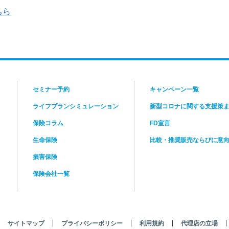
FP相談で行う3つのこと
ちら
step
ste
2
3
セミナー予約
キャンペーン一覧
ライフプランシミュレーション
新型コロナに関する支援策
保険コラム
FD宣言
生命保険
比較・推奨販売ならびに意
損害保険
保険会社一覧
未来のライフプランを作成
Ltd.
い
お伺いした内容をもとに、今後の長期キャ
ラ
サイトマップ
プライバシーポリシー
利用規約
代理店の立場