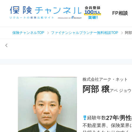
FP相談
保険チャンネルTOP
ファイナンシャルプランナー無料相談TOP
阿部
株式会社アーク・ネット
阿部 穣
アベ ジョウ
27年
男性
経験年数
/
不動産業界、保険業界