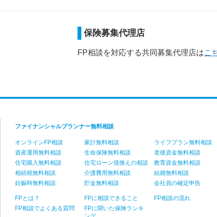
保険募集代理店
FP相談を対応する共同募集代理店は
こ
step
1
ファイナンシャルプランナー無料相談
オンラインFP相談
家計無料相談
ライフプラン無料相談
資産運用無料相談
生命保険無料相談
老後資金無料相談
住宅購入無料相談
住宅ローン借換えの相談
教育資金無料相談
相続税無料相談
介護費用無料相談
結婚無料相談
妊娠時無料相談
貯金無料相談
会社員の確定申告
FPとは？
FPに相談できること
FP相談の流れ
FP相談でよくある質問
FPに聞いた保険ランキ
ング