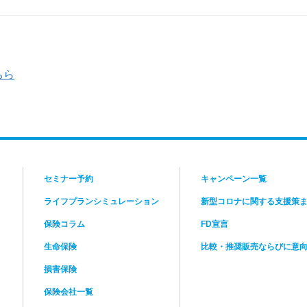
相談ってなにをするの？
FP相談で行う3つのこと
ちら
step
ste
2
3
セミナー予約
キャンペーン一覧
ライフプランシミュレーション
新型コロナに関する支援策
保険コラム
FD宣言
生命保険
比較・推奨販売ならびに意
損害保険
保険会社一覧