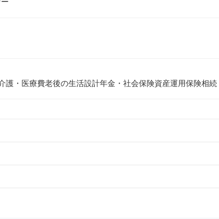
ナー
介護・医療費
老後の生活設計
年金・社会保険
資産運用
保険
相続
市、熊谷市、所沢市、加須市、三郷市、東松山市、富士見市、
島市、ふじみ野市、川口市、上尾市、蕨市、戸田市、春日部市
市、入間市、新座市、八潮市
山市
杉並区、練馬区、台東区、葛飾区、千代田区、豊島区、文京区