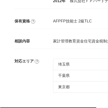
2012年
株式会社ＦＰパート
保有資格
AFP
FP技能士 2級
TLC
相談内容
家計管理
教育資金
住宅資金
税制
対応エリア
埼玉県
川越市、さいたま市、越谷
千葉県
市、志木市、和光市、鶴ヶ
市、吉川市、深谷市、狭山
柏市、野田市、松戸市、流
東京都
中央区、板橋区、中野区、
区、荒川区、足立区