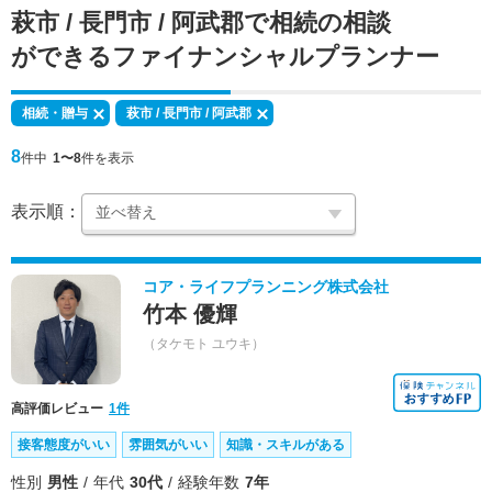
萩市 / 長門市 / 阿武郡で
相続の相談
ができる
ファイナンシャルプランナー
相続・贈与
萩市 / 長門市 / 阿武郡
8
件中
1〜8
件を表示
表示順：
コア・ライフプランニング株式会社
竹本 優輝
（タケモト ユウキ）
高評価レビュー
1件
接客態度がいい
雰囲気がいい
知識・スキルがある
性別
男性
年代
30代
経験年数
7年