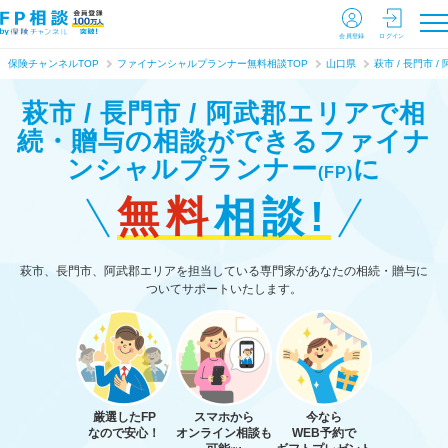
会員登録
ログイン
保険チャンネルTOP
ファイナンシャルプランナー無料相談TOP
山口県
萩市 / 長門市 /
萩市 / 長門市 / 阿武郡エリアで相
続・贈与の相談ができる
ファイナ
ンシャルプランナー
に
(FP)
無料
相談!
萩市、長門市、阿武郡エリアを担当している専門家があなたの相続・贈与に
ついてサポートいたします。
厳選したFP
スマホから
今なら
なので安心！
オンライン相談も
WEB予約で