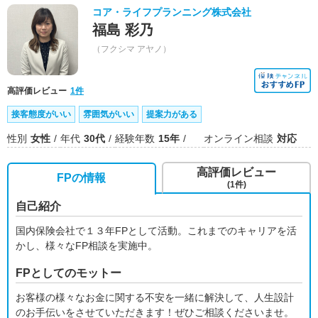
コア・ライフプランニング株式会社
福島 彩乃
（フクシマ アヤノ）
高評価レビュー
1件
接客態度がいい
雰囲気がいい
提案力がある
性別
女性
年代
30代
経験年数
15年
オンライン相談
対応
高評価レビュー
FPの情報
(1件)
自己紹介
国内保険会社で１３年FPとして活動。これまでのキャリアを活
かし、様々なFP相談を実施中。
FPとしてのモットー
お客様の様々なお金に関する不安を一緒に解決して、人生設計
のお手伝いをさせていただきます！ぜひご相談くださいませ。