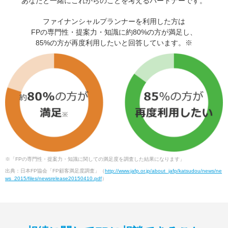
あなたと一緒にこれからのことを考えるパートナーです。
ファイナンシャルプランナーを利用した方は
FPの専門性・提案力・知識に約80%の方が満足し、
85%の方が再度利用したいと回答しています。※
※「FPの専門性・提案力・知識に関しての満足度を調査した結果になります」
出典：日本FP協会「FP顧客満足度調査」（
http://www.jafp.or.jp/about_jafp/katsudou/news/ne
ws_2015/files/newsrelease20150410.pdf
）