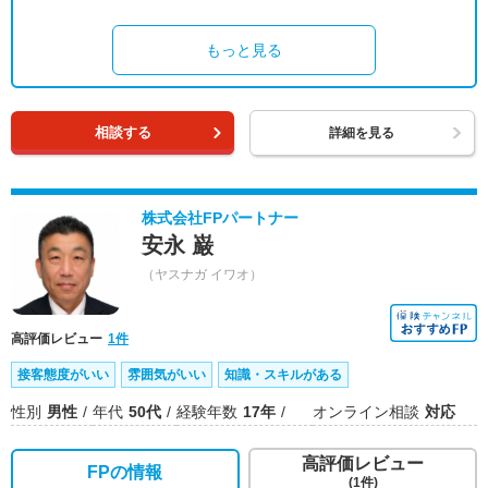
もっと見る
相談する
詳細を見る
株式会社FPパートナー
安永 巌
（ヤスナガ イワオ）
高評価レビュー
1件
接客態度がいい
雰囲気がいい
知識・スキルがある
性別
男性
年代
50代
経験年数
17年
オンライン相談
対応
高評価レビュー
FPの情報
(1件)