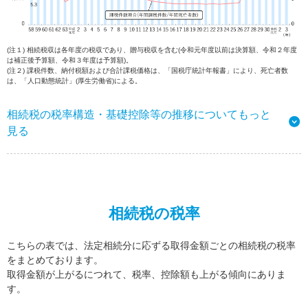
(注１) 相続税収は各年度の税収であり、贈与税収を含む(令和元年度以前は決算額、令和２年度
は補正後予算額、令和３年度は予算額)。
(注２) 課税件数、納付税額および合計課税価格は、「国税庁統計年報書」により、死亡者数
は、「人口動態統計」(厚生労働省)による。
相続税の税率構造・基礎控除等の推移についてもっと
見る
相続税の税率
こちらの表では、法定相続分に応ずる取得金額ごとの相続税の税率
をまとめております。
取得金額が上がるにつれて、税率、控除額も上がる傾向にありま
す。