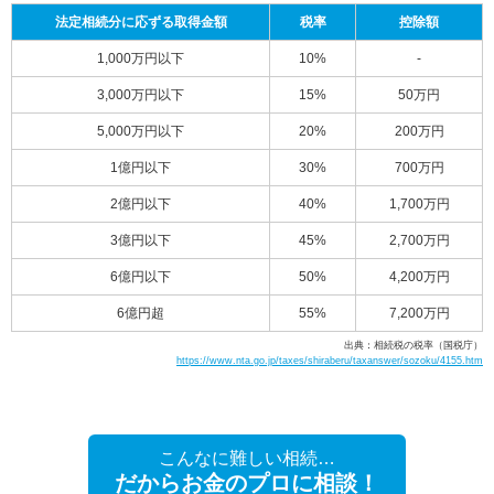
法定相続分に応ずる取得金額
税率
控除額
1,000万円以下
10%
-
3,000万円以下
15%
50万円
5,000万円以下
20%
200万円
1億円以下
30%
700万円
2億円以下
40%
1,700万円
3億円以下
45%
2,700万円
6億円以下
50%
4,200万円
6億円超
55%
7,200万円
出典：相続税の税率（国税庁）
https://www.nta.go.jp/taxes/shiraberu/taxanswer/sozoku/4155.htm
こんなに難しい相続…
だからお金のプロに相談！