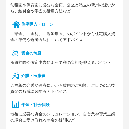
幼稚園や保育園に必要な⾦額、公⽴と私⽴の費⽤の違いか
ら、給付⾦や⼿当の活⽤⽅法など
住宅購⼊・ローン
「頭⾦」「⾦利」「返済期間」のポイントから住宅購⼊資
⾦の準備や返済⽅法についてアドバイス
税⾦の制度
所得控除や確定申告によって税の負担を抑えるポイント
介護・医療費
ご両親の介護や医療にかかる費⽤のご相談、ご⾃⾝の⽼後
資⾦の形成に関するアドバイス
年⾦・社会保険
⽼後に必要な資⾦のシミュレーション、⾃営業や専業主婦
の場合に受け取れる年⾦の疑問など