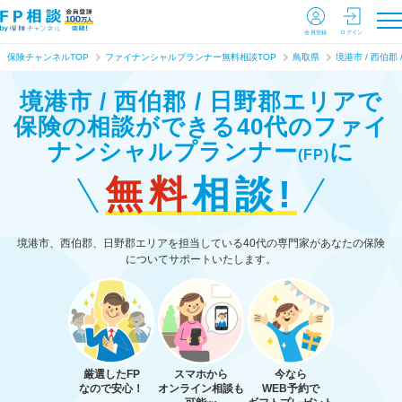
会員登録
ログイン
保険チャンネルTOP
ファイナンシャルプランナー無料相談TOP
鳥取県
境港市 / 西伯郡 
境港市 / 西伯郡 / 日野郡エリアで
保険の相談ができる
40代のファイ
ナンシャルプランナー
に
(FP)
無料
相談!
境港市、西伯郡、日野郡エリアを担当している40代の専門家があなたの保険
についてサポートいたします。
厳選したFP
スマホから
今なら
なので安心！
オンライン相談も
WEB予約で