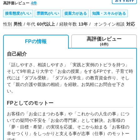
高評価レビュー
4件
接客態度がいい
雰囲気がいい
提案力がある
知識・スキルがある
性別
男性
年代
60代以上
経験年数
13年
オンライン相談
対応
高評価レビュー
FPの情報
(4件)
自己紹介
「話しやすさ、相談しやすさ」「実践と実例のトビラを持つ」
そして9年前より大学で「お金の授業」をするFPです。子育て時
代には「ダブル受験」「ダブル大学生」の教育資金作り、そし
て「親の介護や親族の相続」を経験。お気軽にお問合せ下さ
い。
FPとしてのモットー
お客様の「お金にまつわる事」や「これからの人生の事」につ
いての疑問や不安を「お金の専門家」として解決。お客様の
「夢・目標・希望」の実現を応援。そこから始まる「お客様の
幸せつくり」をしっかりと支える事が志事（仕事）のモットー