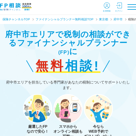
会員登録
ログイン
保険チャンネルTOP
ファイナンシャルプランナー無料相談TOP
東京都
府中市
税制
府中市エリアで税制の相談ができ
る
ファイナンシャルプランナー
に
(FP)
無料
相談!
府中市エリアを担当している専門家があなたの税制についてサポートいたし
ます。
厳選したFP
スマホから
今なら
なので安心！
オンライン相談も
WEB予約で