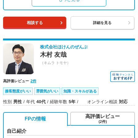
相談する
詳細を見る
株式会社ほけんのぜんぶ
木村 友哉
（キムラ トモヤ）
高評価レビュー
2件
接客態度がいい
雰囲気がいい
知識・スキルがある
性別
男性
年代
40代
経験年数
5年
オンライン相談
対応
高評価レビュー
FPの情報
(2件)
自己紹介