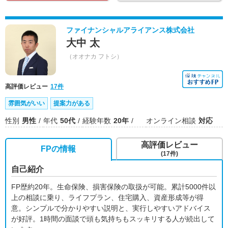
ファイナンシャルアライアンス株式会社
大中 太
（オオナカ フトシ）
高評価レビュー
17件
雰囲気がいい
提案力がある
性別
男性
年代
50代
経験年数
20年
オンライン相談
対応
高評価レビュー
FPの情報
(17件)
自己紹介
FP歴約20年。生命保険、損害保険の取扱が可能。累計5000件以
上の相談に乗り、ライフプラン、住宅購入、資産形成等が得
意。シンプルで分かりやすい説明と、実行しやすいアドバイス
が好評。1時間の面談で頭も気持ちもスッキリする人が続出して