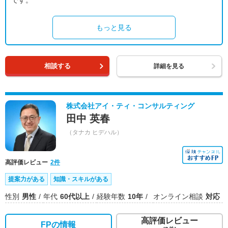
です。
もっと見る
相談する
詳細を見る
株式会社アイ・ティ・コンサルティング
田中 英春
（タナカ ヒデハル）
高評価レビュー
2件
提案力がある
知識・スキルがある
性別
男性
年代
60代以上
経験年数
10年
オンライン相談
対応
高評価レビュー
FPの情報