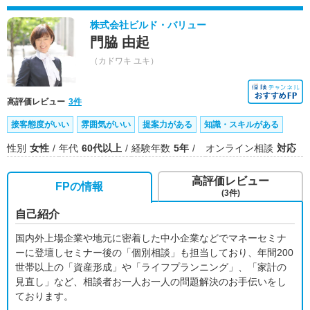
株式会社ビルド・バリュー
門脇 由起
（カドワキ ユキ）
高評価レビュー
3件
接客態度がいい
雰囲気がいい
提案力がある
知識・スキルがある
性別
女性
年代
60代以上
経験年数
5年
オンライン相談
対応
高評価レビュー
FPの情報
(3件)
自己紹介
国内外上場企業や地元に密着した中小企業などでマネーセミナ
ーに登壇しセミナー後の「個別相談」も担当しており、年間200
世帯以上の「資産形成」や「ライフプランニング」、「家計の
見直し」など、相談者お一人お一人の問題解決のお手伝いをし
ております。