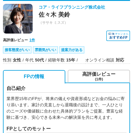
コア・ライフプランニング株式会社
佐々木 美鈴
（ササキ ミスズ）
高評価レビュー
1件
接客態度がいい
雰囲気がいい
提案力がある
性別
女性
年代
50代
経験年数
15年
オンライン相談
対応
高評価レビュー
FPの情報
(1件)
自己紹介
業界歴15年のFPが、将来の備えや資産形成などお金の悩みに寄
り添います。家計の見直しから退職後の設計まで、一人ひとり
のニーズや価値観に合わせた具体的プランをご提案。豊富な経
験に基づき、安心できる未来への解決策を共に考えます。
FPとしてのモットー