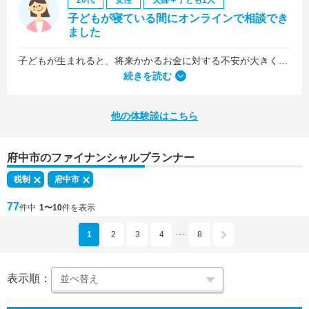
20代
女性
夫婦＋子ども1人
子どもが寝ている間にオンラインで相談でき
ました
子どもが生まれると、将来かかるお金に対する不安が大きくなりますが、早い段階でFPさんに相談できたことで前向きに考えられるようになりました。
何より、とても親身になって対応してくださって大満足。うちと同じように子どもの将来のお金のことで悩んでいる友人にも教えました。
続きを読む
他の体験談はこちら
府中市のファイナンシャルプランナー
税制
府中市
77
件中
1〜10
件を表示
1
2
3
4
8
･･･
表示順：