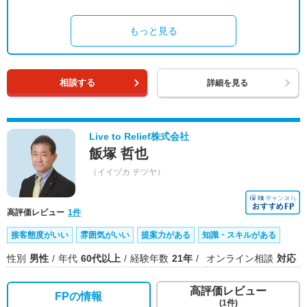
もっと見る
相談する
詳細を見る
Live to Relief株式会社
飯塚 哲也
（イイヅカ テツヤ）
高評価レビュー
1件
接客態度がいい
雰囲気がいい
提案力がある
知識・スキルがある
性別
男性
年代
60代以上
経験年数
21年
オンライン相談
対応
高評価レビュー
FPの情報
(1件)