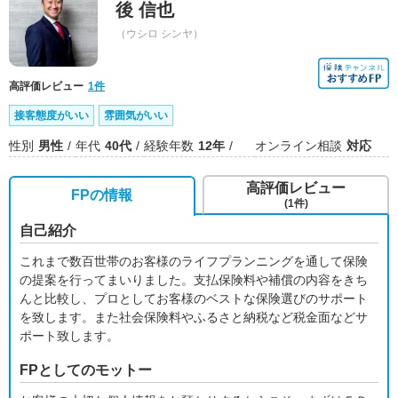
後 信也
（ウシロ シンヤ）
高評価レビュー
1件
接客態度がいい
雰囲気がいい
性別
男性
年代
40代
経験年数
12年
オンライン相談
対応
高評価レビュー
FPの情報
(1件)
自己紹介
これまで数百世帯のお客様のライフプランニングを通して保険
の提案を行ってまいりました。支払保険料や補償の内容をきち
んと比較し、プロとしてお客様のベストな保険選びのサポート
を致します。また社会保険料やふるさと納税など税金面などサ
ポート致します。
FPとしてのモットー