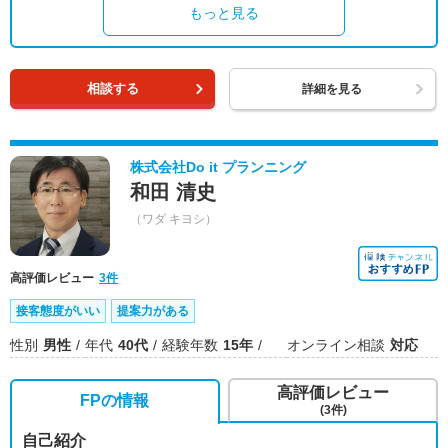
もっと見る
相談する
詳細を見る
株式会社Do it プランニング
和田 清史
（ワダ キヨシ）
高評価レビュー
3件
接客態度がいい
提案力がある
性別
男性
年代
40代
経験年数
15年
オンライン相談
対応
高評価レビュー
FPの情報
(3件)
自己紹介