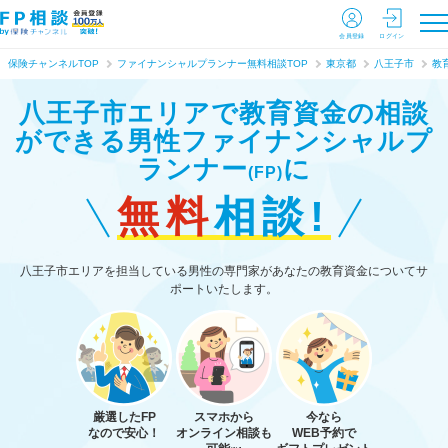
会員登録
ログイン
保険チャンネルTOP
ファイナンシャルプランナー無料相談TOP
東京都
八王子市
教
八王子市エリアで教育資金の相談
ができる
男性ファイナンシャルプ
ランナー
に
(FP)
無料
相談!
八王子市エリアを担当している男性の専門家があなたの教育資金についてサ
ポートいたします。
厳選したFP
スマホから
今なら
なので安心！
オンライン相談も
WEB予約で