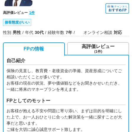
高評価レビュー
1件
接客態度がいい
性別
男性
年代
30代
経験年数
7年
オンライン相談
対応
高評価レビュー
FPの情報
(1件)
自己紹介
保険の見直し、教育費・老後資金の準備、資産形成についてご
相談いただくことが多いです。
お客様の現在の状況、夢や価値観などをお聞きかせいただき、
一緒に将来のマネープランを考えます。
FPとしてのモットー
お客様が抱える不安や問題に寄り添い、まずは目的を明確にし
た上で、お一人おひとりに合った解決策を一緒に探すことが大
事だと思います。
ご縁を大切に誠心誠意サポート致します。