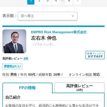
1
2
3
4
6
･･･
表示順：
EMPRO Risk Management株式会社
左右木 伸也
（ソウキ シンヤ）
高評価レビュー
4件
雰囲気がいい
性別
男性
年代
50代
経験年数
16年
オンライン相談
対応
高評価レビュー
FPの情報
(4件)
自己紹介
お客様の生活を守り、経済的にも精神的にも豊かな生活ができ