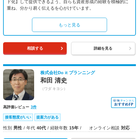
ド化】して提供できるよう、自らも資産形成の経験を積極的に
重ね、分かり易く伝えるを心がけています。
もっと見る
相談する
詳細を見る
株式会社Do it プランニング
和田 清史
（ワダ キヨシ）
高評価レビュー
3件
接客態度がいい
提案力がある
性別
男性
年代
40代
経験年数
15年
オンライン相談
対応