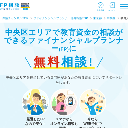
会員登録
ログイン
保険チャンネルTOP
ファイナンシャルプランナー無料相談TOP
東京都
中央区
教育
中央区エリアで教育資金の相談が
できる
ファイナンシャルプランナ
ー
に
(FP)
無料
相談!
中央区エリアを担当している専門家があなたの教育資金についてサポートい
たします。
厳選したFP
スマホから
今なら
なので安心！
オンライン相談も
WEB予約で