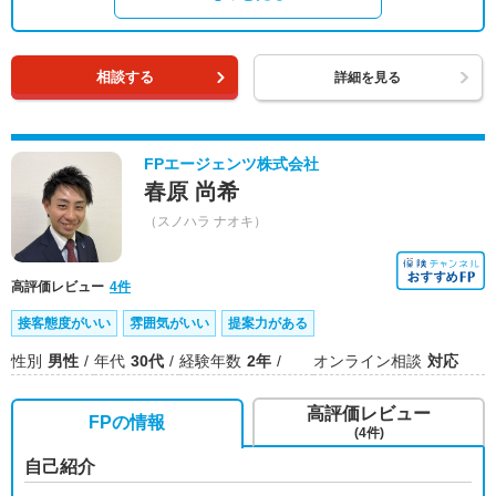
相談する
詳細を見る
FPエージェンツ株式会社
春原 尚希
（スノハラ ナオキ）
高評価レビュー
4件
接客態度がいい
雰囲気がいい
提案力がある
性別
男性
年代
30代
経験年数
2年
オンライン相談
対応
高評価レビュー
FPの情報
(4件)
自己紹介