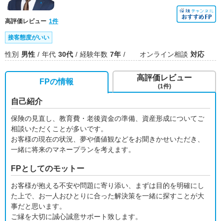
高評価レビュー
1件
接客態度がいい
性別
男性
年代
30代
経験年数
7年
オンライン相談
対応
高評価レビュー
FPの情報
(1件)
自己紹介
保険の見直し、教育費・老後資金の準備、資産形成についてご
相談いただくことが多いです。
お客様の現在の状況、夢や価値観などをお聞きかせいただき、
一緒に将来のマネープランを考えます。
FPとしてのモットー
お客様が抱える不安や問題に寄り添い、まずは目的を明確にし
た上で、お一人おひとりに合った解決策を一緒に探すことが大
事だと思います。
ご縁を大切に誠心誠意サポート致します。