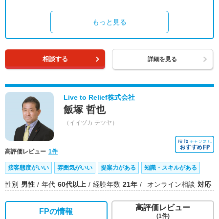
もっと見る
相談する
詳細を見る
Live to Relief株式会社
飯塚 哲也
（イイヅカ テツヤ）
高評価レビュー
1件
接客態度がいい
雰囲気がいい
提案力がある
知識・スキルがある
性別
男性
年代
60代以上
経験年数
21年
オンライン相談
対応
高評価レビュー
FPの情報
(1件)