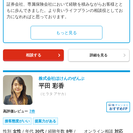
証券会社、専属保険会社において経験を積みながらお客様とと
もに歩んできました。より良いライフプランの相談役としてお
力になれればと思っております。
もっと見る
相談する
詳細を見る
株式会社ほけんのぜんぶ
平田 彩香
（ヒラタ アヤカ）
高評価レビュー
7件
接客態度がいい
提案力がある
性別
女性
年代
30代
経験年数
8年
オンライン相談
対応