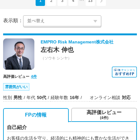
1
2
3
4
13
･･･
表示順：
EMPRO Risk Management株式会社
左右木 伸也
（ソウキ シンヤ）
高評価レビュー
4件
雰囲気がいい
性別
男性
年代
50代
経験年数
16年
オンライン相談
対応
高評価レビュー
FPの情報
(4件)
自己紹介
お客様の生活を守り、経済的にも精神的にも豊かな生活ができ