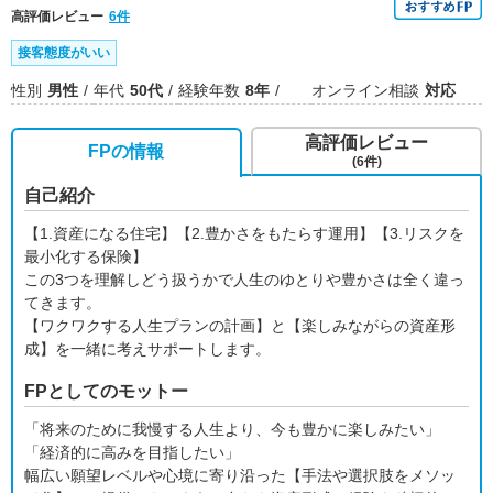
高評価レビュー
6件
接客態度がいい
性別
男性
年代
50代
経験年数
8年
オンライン相談
対応
高評価レビュー
FPの情報
(6件)
自己紹介
【1.資産になる住宅】【2.豊かさをもたらす運用】【3.リスクを
最小化する保険】
この3つを理解しどう扱うかで人生のゆとりや豊かさは全く違っ
てきます。
【ワクワクする人生プランの計画】と【楽しみながらの資産形
成】を一緒に考えサポートします。
FPとしてのモットー
「将来のために我慢する人生より、今も豊かに楽しみたい」
「経済的に高みを目指したい」
幅広い願望レベルや心境に寄り沿った【手法や選択肢をメソッ