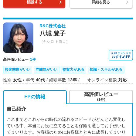
相談する
詳細を見る
R&C株式会社
八城 豊子
（ヤシロ トヨコ）
高評価レビュー
1件
接客態度がいい
雰囲気がいい
提案力がある
知識・スキルがある
性別
女性
年代
40代
経験年数
13年
オンライン相談
対応
高評価レビュー
FPの情報
(1件)
自己紹介
これまでとこれからの時代の流れるスピードがどんどん変化し
ている中、本当にお役に立てることを保険を通してお手伝いし
てまいります。お客様のためにお客様とともに成長してまいり