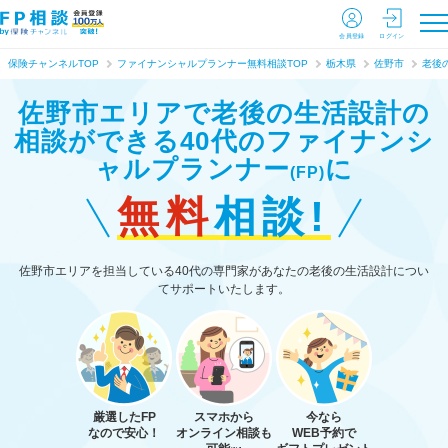
会員登録
ログイン
保険チャンネルTOP
ファイナンシャルプランナー無料相談TOP
栃木県
佐野市
老後
佐野市エリアで老後の生活設計の
相談ができる
40代のファイナンシ
ャルプランナー
に
(FP)
無料
相談!
佐野市エリアを担当している40代の専門家があなたの老後の生活設計につい
てサポートいたします。
厳選したFP
スマホから
今なら
なので安心！
オンライン相談も
WEB予約で