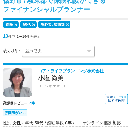
裾野市 / 駿東郡で
保険相談
ができる
ファイナンシャルプランナー
保険
50代
裾野市 / 駿東郡
10
件中
1〜10
件を表示
表示順：
コア・ライフプランニング株式会社
小塩 尚美
（コシオ ナオミ）
高評価レビュー
2件
雰囲気がいい
性別
女性
年代
50代
経験年数
6年
オンライン相談
対応