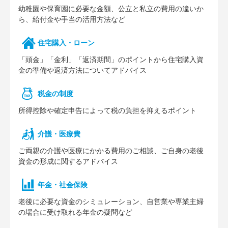
幼稚園や保育園に必要な⾦額、公⽴と私⽴の費⽤の違いか
ら、給付⾦や⼿当の活⽤⽅法など
住宅購⼊・ローン
「頭⾦」「⾦利」「返済期間」のポイントから住宅購⼊資
⾦の準備や返済⽅法についてアドバイス
税⾦の制度
所得控除や確定申告によって税の負担を抑えるポイント
介護・医療費
ご両親の介護や医療にかかる費⽤のご相談、ご⾃⾝の⽼後
資⾦の形成に関するアドバイス
年⾦・社会保険
⽼後に必要な資⾦のシミュレーション、⾃営業や専業主婦
の場合に受け取れる年⾦の疑問など