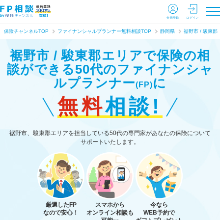
会員登録
ログイン
保険チャンネルTOP
ファイナンシャルプランナー無料相談TOP
静岡県
裾野市 / 駿東郡
裾野市 / 駿東郡エリアで保険の相
談ができる
50代のファイナンシャ
ルプランナー
に
(FP)
無料
相談!
裾野市、駿東郡エリアを担当している50代の専門家があなたの保険について
サポートいたします。
厳選したFP
スマホから
今なら
なので安心！
オンライン相談も
WEB予約で