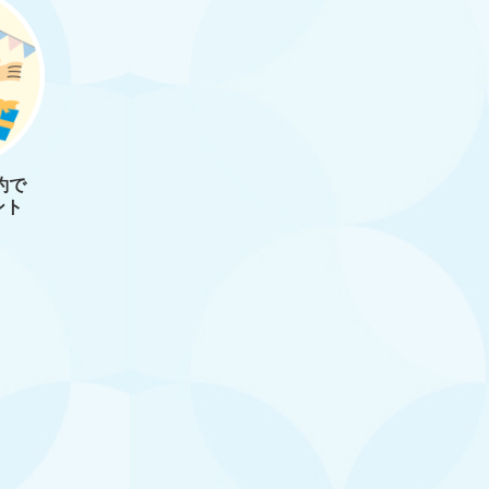
約で
ント