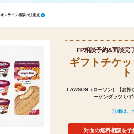
1 オンライン相談の注意点
FP相談予約&面談完
ギフトチケッ
ト
LAWSON（ローソン）【お持
ーゲンダッツ いず
詳細はこ
対面の無料相談を予