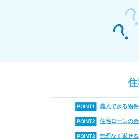
住
購入できる物件
POINT
1
住宅ローンの金
POINT
2
無理なく返せる
POINT
3