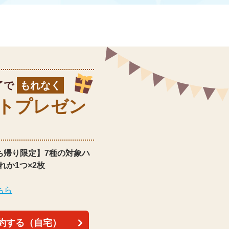
了で
もれなく
ト
プレゼン
ち帰り限定】
7種の対象ハ
れか1つ×2枚
ちら
約する（自宅）