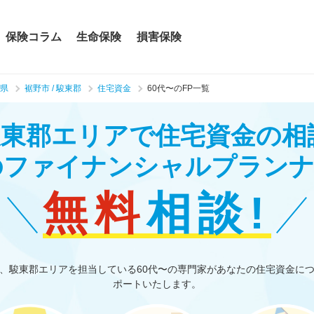
保険コラム
生命保険
損害保険
県
裾野市 / 駿東郡
住宅資金
60代〜のFP一覧
 駿東郡エリアで住宅資金の
のファイナンシャルプラン
無料
相談!
、駿東郡エリアを担当している60代〜の専門家があなたの住宅資金に
ポートいたします。