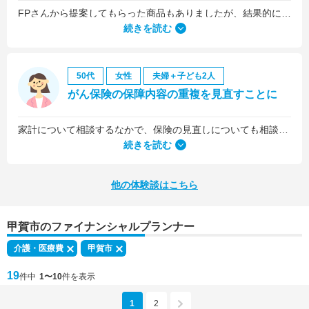
FPさんから提案してもらった商品もありましたが、結果的には私の会社の団体保険に入るのが一番いいことを教えていただいて、そうすることにしました。
続きを読む
50代
女性
夫婦＋子ども2人
がん保険の保障内容の重複を見直すことに
家計について相談するなかで、保険の見直しについても相談しました。医療保険は、入院5日目から最低限の給付金を受け取れるものに加入していましたが、保険料を少しプラスするだけで、入院1日目から給付金を受け取れる、手厚いものに乗り換えることができました。
続きを読む
他の体験談はこちら
甲賀市のファイナンシャルプランナー
介護・医療費
甲賀市
19
件中
1〜10
件を表示
1
2