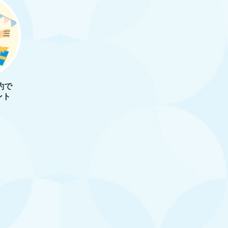
約で
ント