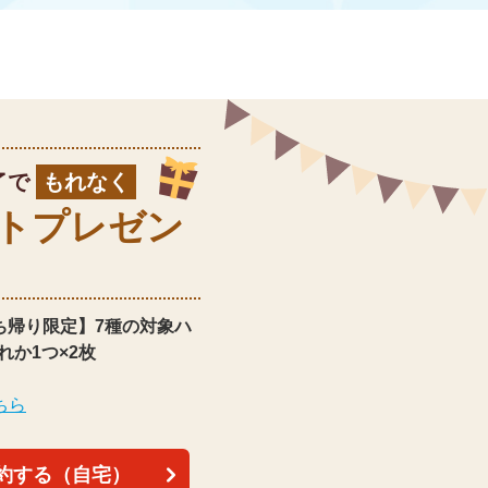
了で
もれなく
ト
プレゼン
ち帰り限定】
7種の対象ハ
れか1つ×2枚
ちら
約する（自宅）