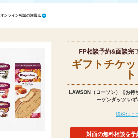
1 オンライン相談の注意点
FP相談予約&面談完
ギフトチケッ
ト
LAWSON（ローソン）【お持
ーゲンダッツ いず
詳細はこ
対面の無料相談を予