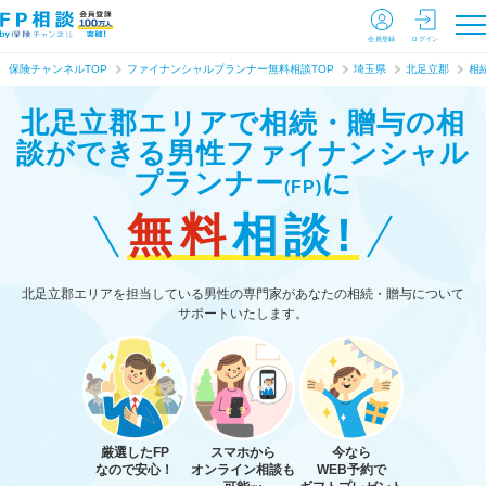
会員登録
ログイン
保険チャンネルTOP
ファイナンシャルプランナー無料相談TOP
埼玉県
北足立郡
相
北足立郡エリアで相続・贈与の相
談ができる
男性ファイナンシャル
プランナー
に
(FP)
無料
相談!
北足立郡エリアを担当している男性の専門家があなたの相続・贈与について
サポートいたします。
厳選したFP
スマホから
今なら
なので安心！
オンライン相談も
WEB予約で