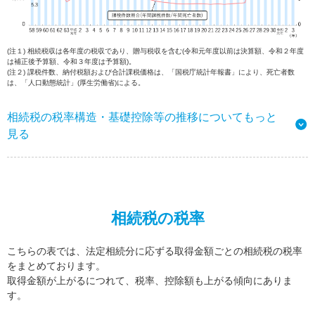
(注１) 相続税収は各年度の税収であり、贈与税収を含む(令和元年度以前は決算額、令和２年度
は補正後予算額、令和３年度は予算額)。
(注２) 課税件数、納付税額および合計課税価格は、「国税庁統計年報書」により、死亡者数
は、「人口動態統計」(厚生労働省)による。
相続税の税率構造・基礎控除等の推移についてもっと
見る
相続税の税率
こちらの表では、法定相続分に応ずる取得金額ごとの相続税の税率
をまとめております。
取得金額が上がるにつれて、税率、控除額も上がる傾向にありま
す。