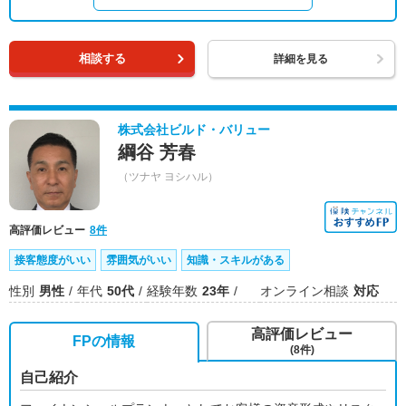
相談する
詳細を見る
株式会社ビルド・バリュー
綱谷 芳春
（ツナヤ ヨシハル）
高評価レビュー
8件
接客態度がいい
雰囲気がいい
知識・スキルがある
性別
男性
年代
50代
経験年数
23年
オンライン相談
対応
高評価レビュー
FPの情報
(8件)
自己紹介