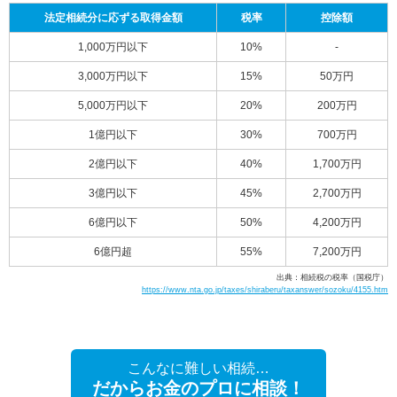
法定相続分に応ずる取得金額
税率
控除額
1,000万円以下
10%
-
3,000万円以下
15%
50万円
5,000万円以下
20%
200万円
1億円以下
30%
700万円
2億円以下
40%
1,700万円
3億円以下
45%
2,700万円
6億円以下
50%
4,200万円
6億円超
55%
7,200万円
出典：相続税の税率（国税庁）
https://www.nta.go.jp/taxes/shiraberu/taxanswer/sozoku/4155.htm
こんなに難しい相続…
だからお金のプロに相談！