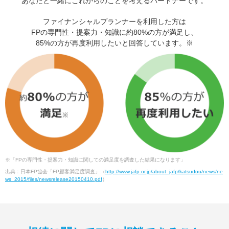
あなたと一緒にこれからのことを考えるパートナーです。
ファイナンシャルプランナーを利用した方は
FPの専門性・提案力・知識に約80%の方が満足し、
85%の方が再度利用したいと回答しています。※
※「FPの専門性・提案力・知識に関しての満足度を調査した結果になります」
出典：日本FP協会「FP顧客満足度調査」（
http://www.jafp.or.jp/about_jafp/katsudou/news/ne
ws_2015/files/newsrelease20150410.pdf
）