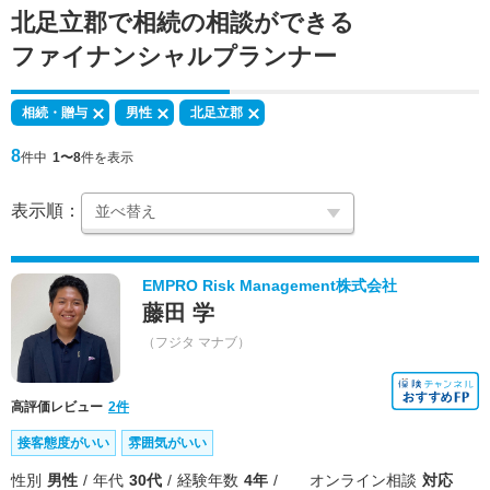
北足立郡で
相続の相談
ができる
ファイナンシャルプランナー
相続・贈与
男性
北足立郡
8
件中
1〜8
件を表示
表示順：
EMPRO Risk Management株式会社
藤田 学
（フジタ マナブ）
高評価レビュー
2件
接客態度がいい
雰囲気がいい
性別
男性
年代
30代
経験年数
4年
オンライン相談
対応