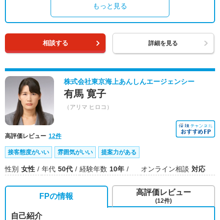
もっと見る
相談する
詳細を見る
株式会社東京海上あんしんエージェンシー
有馬 寛子
（アリマ ヒロコ）
高評価レビュー
12件
接客態度がいい
雰囲気がいい
提案力がある
性別
女性
年代
50代
経験年数
10年
オンライン相談
対応
高評価レビュー
FPの情報
(12件)
自己紹介