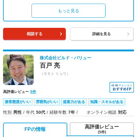
もっと見る
相談する
詳細を見る
株式会社ビルド・バリュー
百戸 亮
（モモト リョウ）
高評価レビュー
5件
接客態度がいい
雰囲気がいい
提案力がある
知識・スキルがある
性別
男性
年代
50代
経験年数
7年
オンライン相談
対応
高評価レビュー
FPの情報
(5件)