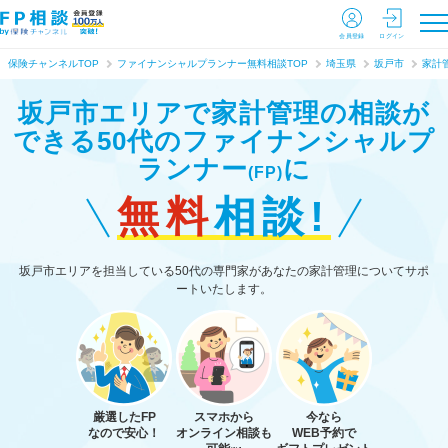
会員登録
ログイン
保険チャンネルTOP
ファイナンシャルプランナー無料相談TOP
埼玉県
坂戸市
家計
坂戸市エリアで家計管理の相談が
できる
50代のファイナンシャルプ
ランナー
に
(FP)
無料
相談!
坂戸市エリアを担当している50代の専門家があなたの家計管理についてサポ
ートいたします。
厳選したFP
スマホから
今なら
なので安心！
オンライン相談も
WEB予約で