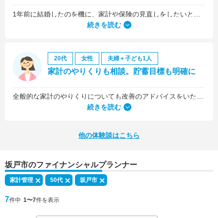
1年前に結婚したのを機に、家計や保険の見直しをしたいと思っていましたが、夫がお金に無頓着どころか、使ってナンボというタイプで、１年間なかなか聞き入れてもらえませんでした。
続きを読む
20代
女性
夫婦＋子ども1人
家計のやりくりも相談。貯蓄目標も明確に
全般的な家計のやりくりについても改善のアドバイスをいただきました。
続きを読む
他の体験談はこちら
坂戸市のファイナンシャルプランナー
家計管理
50代
坂戸市
7
件中
1〜7
件を表示