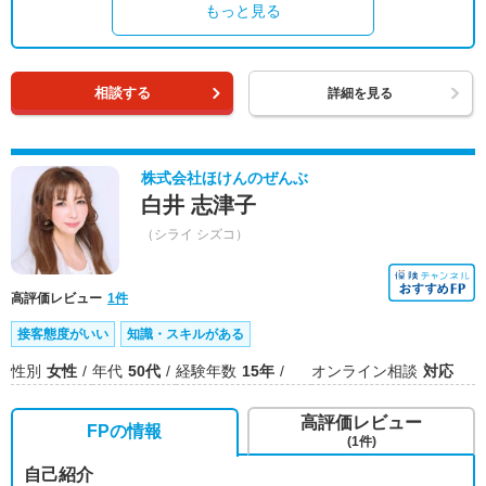
もっと見る
相談する
詳細を見る
株式会社ほけんのぜんぶ
白井 志津子
（シライ シズコ）
高評価レビュー
1件
接客態度がいい
知識・スキルがある
性別
女性
年代
50代
経験年数
15年
オンライン相談
対応
高評価レビュー
FPの情報
(1件)
自己紹介