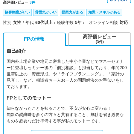
高評価レビュー
3件
接客態度がいい
雰囲気がいい
提案力がある
知識・スキルがある
性別
女性
年代
60代以上
経験年数
5年
オンライン相談
対応
高評価レビュー
FPの情報
(3件)
自己紹介
国内外上場企業や地元に密着した中小企業などでマネーセミナ
ーに登壇しセミナー後の「個別相談」も担当しており、年間200
世帯以上の「資産形成」や「ライフプランニング」、「家計の
見直し」など、相談者お一人お一人の問題解決のお手伝いをし
ております。
FPとしてのモットー
知らなかったことを知ることで、不安が安心に変わる！」
知新の醍醐味を多くの方々と共有すること、無駄を省き必要な
ものを必要なだけ準備する事が私のモットーです。