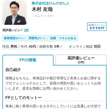
株式会社ほけんのぜんぶ
木村 友哉
（キムラ トモヤ）
高評価レビュー
2件
接客態度がいい
雰囲気がいい
知識・スキルがある
性別
男性
年代
40代
経験年数
5年
オンライン相談
対応
高評価レビュー
FPの情報
(2件)
自己紹介
保険はもちろん、将来設計や家計管理など未来とお金に関する
プロフェッショナルとして、皆様の理想や思いをじっくりお伺
いします。是非お気軽にお問い合わせください。
FPとしてのモットー
将来に抱く希望や思いをカタチにしていくには見通しが大切で