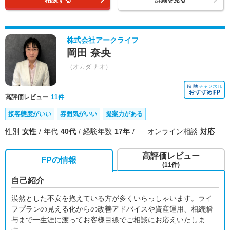
詳細を見る
株式会社アークライフ
岡田 奈央
（オカダ ナオ）
高評価レビュー
11件
接客態度がいい
雰囲気がいい
提案力がある
性別
女性
年代
40代
経験年数
17年
オンライン相談
対応
高評価レビュー
FPの情報
(11件)
自己紹介
漠然とした不安を抱えている方が多くいらっしゃいます。ライ
フプランの見える化からの改善アドバイスや資産運用、相続贈
与まで一生涯に渡ってお客様目線でご相談にお応えいたしま