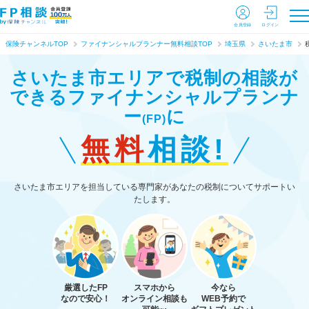
会員登録
ログイン
保険チャンネルTOP
ファイナンシャルプランナー無料相談TOP
埼玉県
さいたま市
さいたま市エリアで税制の相談が
できる
ファイナンシャルプランナ
ー
に
(FP)
無料
相談!
さいたま市エリアを担当している専門家があなたの税制についてサポートい
たします。
厳選したFP
スマホから
今なら
なので安心！
オンライン相談も
WEB予約で