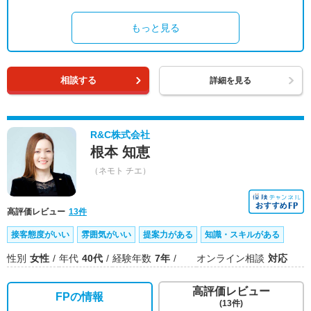
もっと見る
相談する
詳細を見る
R&C株式会社
根本 知恵
（ネモト チエ）
高評価レビュー
13件
接客態度がいい
雰囲気がいい
提案力がある
知識・スキルがある
性別
女性
年代
40代
経験年数
7年
オンライン相談
対応
高評価レビュー
FPの情報
(13件)