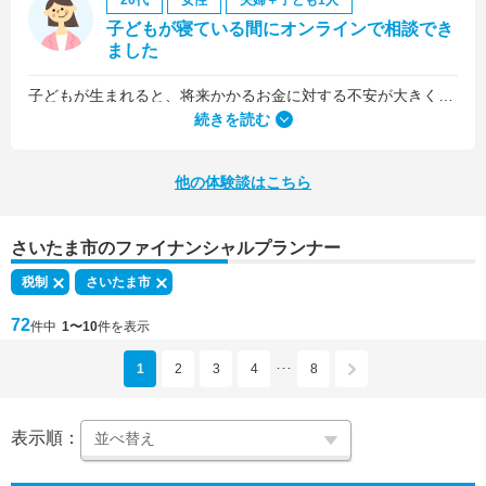
20代
女性
夫婦＋子ども1人
子どもが寝ている間にオンラインで相談でき
ました
子どもが生まれると、将来かかるお金に対する不安が大きくなりますが、早い段階でFPさんに相談できたことで前向きに考えられるようになりました。
何より、とても親身になって対応してくださって大満足。うちと同じように子どもの将来のお金のことで悩んでいる友人にも教えました。
続きを読む
他の体験談はこちら
さいたま市のファイナンシャルプランナー
税制
さいたま市
72
件中
1〜10
件を表示
1
2
3
4
8
･･･
表示順：