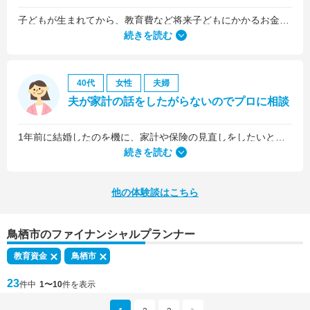
子どもが生まれてから、教育費など将来子どもにかかるお金について考えるようになりました。
続きを読む
40代
女性
夫婦
夫が家計の話をしたがらないのでプロに相談
1年前に結婚したのを機に、家計や保険の見直しをしたいと思っていましたが、夫がお金に無頓着どころか、使ってナンボというタイプで、１年間なかなか聞き入れてもらえませんでした。
続きを読む
他の体験談はこちら
鳥栖市のファイナンシャルプランナー
教育資金
鳥栖市
23
件中
1〜10
件を表示