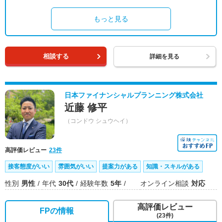
もっと見る
相談する
詳細を見る
日本ファイナンシャルプランニング株式会社
近藤 修平
（コンドウ シュウヘイ）
高評価レビュー
23件
接客態度がいい
雰囲気がいい
提案力がある
知識・スキルがある
性別
男性
年代
30代
経験年数
5年
オンライン相談
対応
高評価レビュー
FPの情報
(23件)