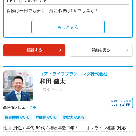
FPとしてのモットー
保険は一円でも安く！資産形成は1％でも高く！
もっと見る
相談する
詳細を見る
コア・ライフプランニング株式会社
和田 健太
（ワダ ケンタ）
高評価レビュー
7件
接客態度がいい
雰囲気がいい
提案力がある
性別
男性
年代
50代
経験年数
1年
オンライン相談
対応