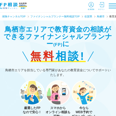
会員登録
ログイン
保険チャンネルTOP
ファイナンシャルプランナー無料相談TOP
佐賀県
鳥栖市
教育
鳥栖市エリアで教育資金の相談が
できる
ファイナンシャルプランナ
ー
に
(FP)
無料
相談!
鳥栖市エリアを担当している専門家があなたの教育資金についてサポートい
たします。
厳選したFP
スマホから
今なら
なので安心！
オンライン相談も
WEB予約で