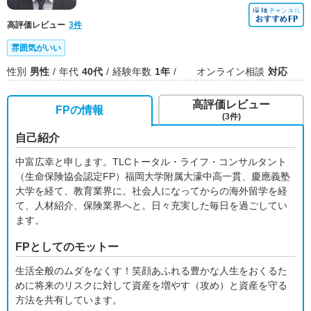
高評価レビュー
3件
雰囲気がいい
性別
男性
年代
40代
経験年数
1年
オンライン相談
対応
高評価レビュー
FPの情報
(3件)
自己紹介
中富広幸と申します。TLCトータル・ライフ・コンサルタント
（生命保険協会認定FP）福岡大学附属大濠中高一貫、慶應義塾
大学を経て、教育業界に。社会人になってからの海外留学を経
て、人材紹介、保険業界へと。日々充実した毎日を過ごしてい
ます。
FPとしてのモットー
生活全般のムダをなくす！笑顔あふれる豊かな人生をおくるた
めに将来のリスクに対して資産を増やす（攻め）と資産を守る
方法を共有しています。