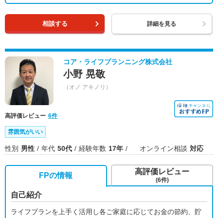
相談する
詳細を見る
コア・ライフプランニング株式会社
小野 晃敬
（オノ アキノリ）
高評価レビュー
6件
雰囲気がいい
性別
男性
年代
50代
経験年数
17年
オンライン相談
対応
高評価レビュー
FPの情報
(6件)
自己紹介
ライフプランを上手く活用し各ご家庭に応じてお金の節約、貯