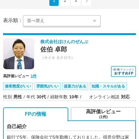
1
2
3
表示順：
株式会社ほけんのぜんぶ
佐伯 卓郎
（サイキ タクロウ）
高評価レビュー
1件
接客態度がいい
雰囲気がいい
提案力がある
知識・スキルがある
性別
男性
年代
30代
経験年数
10年
オンライン相談
対応
高評価レビュー
FPの情報
(1件)
自己紹介
銀行で5年、保険会社で5年勤務しておりました。得意分野は家