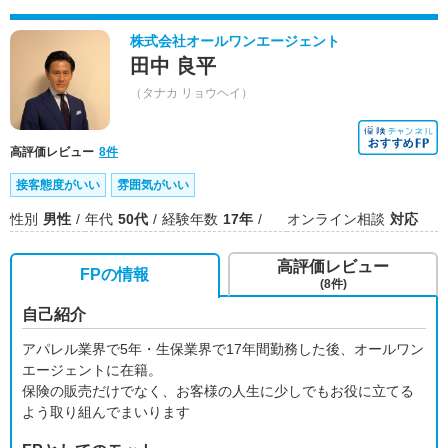
株式会社オールワンエージェント
田中 良平
（タナカ リョウヘイ）
高評価レビュー
8件
接客態度がいい
雰囲気がいい
性別
男性
年代
50代
経験年数
17年
オンライン相談
対応
高評価レビュー
FPの情報
(8件)
自己紹介
アパレル業界で5年・生保業界で17年間勤務した後、オールワン
エージェントに在籍。
保険の販売だけでなく、お客様の人生に少しでもお役に立てる
よう取り組んでまいります