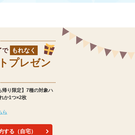
了で
もれなく
ト
プレゼン
ち帰り限定】
7種の対象ハ
れか1つ×2枚
ちら
約する（自宅）