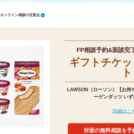
1 オンライン相談の注意点
FP相談予約&面談完
ギフトチケッ
ト
LAWSON（ローソン）【お持
ーゲンダッツ いず
詳細はこ
対面の無料相談を予