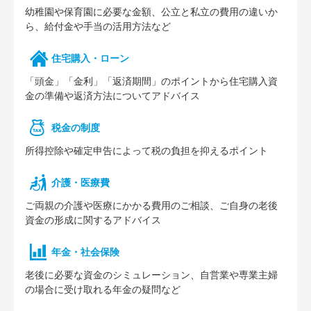
幼稚園や保育園に必要な⾦額、公⽴と私⽴の費⽤の違いか
ら、給付⾦や⼿当の活⽤⽅法など
住宅購⼊・ローン
「頭⾦」「⾦利」「返済期間」のポイントから住宅購⼊資
⾦の準備や返済⽅法についてアドバイス
税⾦の制度
所得控除や確定申告によって税の負担を抑えるポイント
介護・医療費
ご両親の介護や医療にかかる費⽤のご相談、ご⾃⾝の⽼後
資⾦の形成に関するアドバイス
年⾦・社会保険
⽼後に必要な資⾦のシミュレーション、⾃営業や専業主婦
の場合に受け取れる年⾦の疑問など