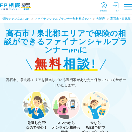
会員登録
ログイン
保険チャンネルTOP
ファイナンシャルプランナー無料相談TOP
大阪府
高石市 / 泉北郡
高石市 / 泉北郡エリアで保険の相
談ができる
ファイナンシャルプラ
ンナー
に
(FP)
無料
相談!
高石市、泉北郡エリアを担当している専門家があなたの保険についてサポー
トいたします。
厳選したFP
スマホから
今なら
なので安心！
オンライン相談も
WEB予約で