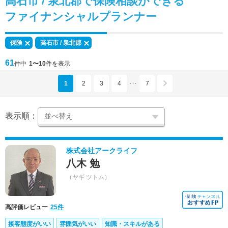
高石市 / 泉北郡で
保険相談
ができる
ファイナンシャルプランナー
保険
高石市 / 泉北郡
61
件中
1〜10
件を表示
1
2
3
4
7
･･･
表示順：
株式会社アークライフ
八木 勉
（ヤギ ツトム）
高評価レビュー
25件
接客態度がいい
雰囲気がいい
知識・スキルがある