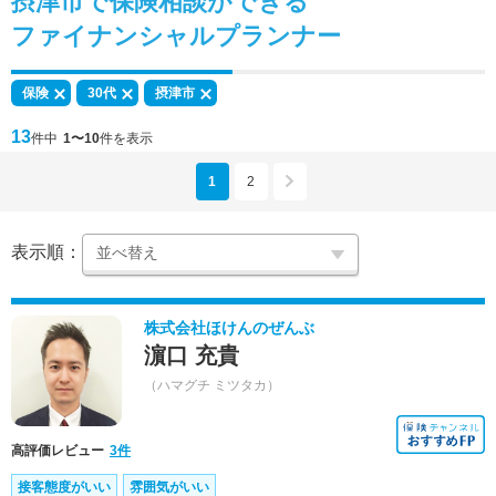
摂津市で
保険相談
ができる
ファイナンシャルプランナー
保険
30代
摂津市
13
件中
1〜10
件を表示
1
2
表示順：
株式会社ほけんのぜんぶ
濵口 充貴
（ハマグチ ミツタカ）
高評価レビュー
3件
接客態度がいい
雰囲気がいい