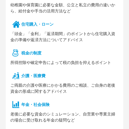
幼稚園や保育園に必要な⾦額、公⽴と私⽴の費⽤の違いか
ら、給付⾦や⼿当の活⽤⽅法など
住宅購⼊・ローン
「頭⾦」「⾦利」「返済期間」のポイントから住宅購⼊資
⾦の準備や返済⽅法についてアドバイス
税⾦の制度
所得控除や確定申告によって税の負担を抑えるポイント
介護・医療費
ご両親の介護や医療にかかる費⽤のご相談、ご⾃⾝の⽼後
資⾦の形成に関するアドバイス
年⾦・社会保険
⽼後に必要な資⾦のシミュレーション、⾃営業や専業主婦
の場合に受け取れる年⾦の疑問など