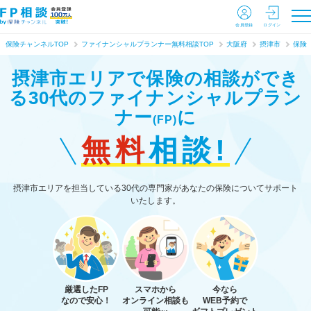
会員登録
ログイン
保険チャンネルTOP
ファイナンシャルプランナー無料相談TOP
大阪府
摂津市
保険
摂津市エリアで保険の相談ができ
る
30代のファイナンシャルプラン
ナー
に
(FP)
無料
相談!
摂津市エリアを担当している30代の専門家があなたの保険についてサポート
いたします。
厳選したFP
スマホから
今なら
なので安心！
オンライン相談も
WEB予約で