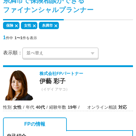
糸満市で
保険相談
ができる
ファイナンシャルプランナー
保険
女性
糸満市
1
件中
1〜1
件を表示
表示順：
株式会社FPパートナー
伊藝 彩子
（イゲイ アヤコ）
性別
女性
年代
40代
経験年数
19年
オンライン相談
対応
FPの情報