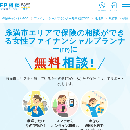
会員登録
ログイン
保険チャンネルTOP
ファイナンシャルプランナー無料相談TOP
沖縄県
糸満市
保険
糸満市エリアで保険の相談ができ
る
女性ファイナンシャルプランナ
ー
に
(FP)
無料
相談!
糸満市エリアを担当している女性の専門家があなたの保険についてサポート
いたします。
厳選したFP
スマホから
今なら
なので安心！
オンライン相談も
WEB予約で