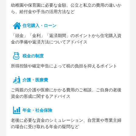
幼稚園や保育園に必要な⾦額、公⽴と私⽴の費⽤の違いか
ら、給付⾦や⼿当の活⽤⽅法など
住宅購⼊・ローン
「頭⾦」「⾦利」「返済期間」のポイントから住宅購⼊資
⾦の準備や返済⽅法についてアドバイス
税⾦の制度
所得控除や確定申告によって税の負担を抑えるポイント
介護・医療費
ご両親の介護や医療にかかる費⽤のご相談、ご⾃⾝の⽼後
資⾦の形成に関するアドバイス
年⾦・社会保険
⽼後に必要な資⾦のシミュレーション、⾃営業や専業主婦
の場合に受け取れる年⾦の疑問など