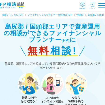
会員登録
ログイン
保険チャンネルTOP
ファイナンシャルプランナー無料相談TOP
沖縄県
島尻郡 / 国頭郡
島尻郡 / 国頭郡エリアで資産運用
の相談ができる
ファイナンシャル
プランナー
に
(FP)
無料
相談!
島尻郡、国頭郡エリアを担当している専門家があなたの資産運用についてサ
ポートいたします。
厳選したFP
スマホから
今なら
なので安心！
オンライン相談も
WEB予約で