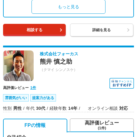
もっと見る
相談する
詳細を見る
株式会社フォーカス
熊井 慎之助
（クマイ シンノスケ）
高評価レビュー
1件
雰囲気がいい
提案力がある
性別
男性
年代
30代
経験年数
14年
オンライン相談
対応
高評価レビュー
FPの情報
(1件)