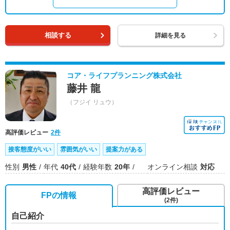
相談する
詳細を見る
コア・ライフプランニング株式会社
藤井 龍
（フジイ リュウ）
高評価レビュー
2件
接客態度がいい
雰囲気がいい
提案力がある
性別
男性
年代
40代
経験年数
20年
オンライン相談
対応
高評価レビュー
FPの情報
(2件)
自己紹介