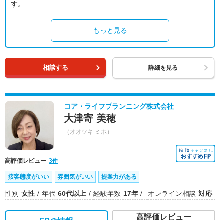
す。
もっと見る
相談する
詳細を見る
コア・ライフプランニング株式会社
大津寄 美穂
（オオツキ ミホ）
高評価レビュー
3件
接客態度がいい
雰囲気がいい
提案力がある
性別
女性
年代
60代以上
経験年数
17年
オンライン相談
対応
高評価レビュー