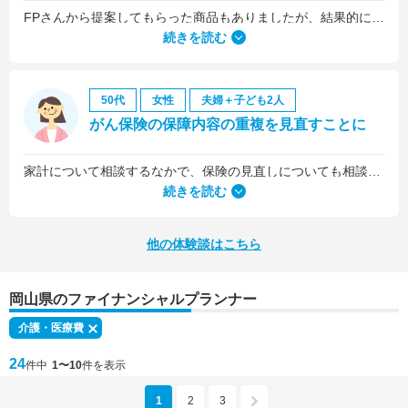
FPさんから提案してもらった商品もありましたが、結果的には私の会社の団体保険に入るのが一番いいことを教えていただいて、そうすることにしました。
続きを読む
50代
女性
夫婦＋子ども2人
がん保険の保障内容の重複を見直すことに
家計について相談するなかで、保険の見直しについても相談しました。医療保険は、入院5日目から最低限の給付金を受け取れるものに加入していましたが、保険料を少しプラスするだけで、入院1日目から給付金を受け取れる、手厚いものに乗り換えることができました。
続きを読む
他の体験談はこちら
岡山県のファイナンシャルプランナー
介護・医療費
24
件中
1〜10
件を表示
1
2
3