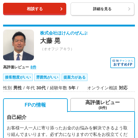
相談する
詳細を見る
株式会社ほけんのぜんぶ
大藤 晃
（オオフジ アキラ）
高評価レビュー
8件
接客態度がいい
雰囲気がいい
提案力がある
性別
男性
年代
30代
経験年数
5年
オンライン相談
対応
高評価レビュー
FPの情報
(8件)
自己紹介
お客様一人一人に寄り添ったお金のお悩みを解決できるよう取
り組んでまいります。必ず力になりますので私をお役立てくだ