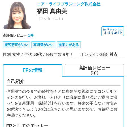
コア・ライフプランニング株式会社
福田 真由美
（フクタ マユミ）
高評価レビュー
1件
接客態度がいい
雰囲気がいい
提案力がある
性別
女性
年代
50代
経験年数
6年
オンライン相談
対応
高評価レビュー
FPの情報
(1件)
自己紹介
他業種での今までの経験をもとに多角的な視線にてコンサルテ
ィングを行い、お客様一人ひとりに真剣に寄り添いご意向に沿
ったを資産運用・保険設計を行います。将来の不安などお悩み
を解決できるようお役に立ちたいと思いますので、お気軽にお
声掛けください。
FPとしてのモットー