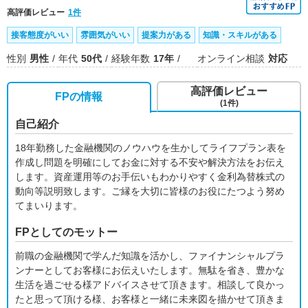
高評価レビュー
1件
接客態度がいい
雰囲気がいい
提案力がある
知識・スキルがある
性別
男性
年代
50代
経験年数
17年
オンライン相談
対応
高評価レビュー
FPの情報
(1件)
自己紹介
18年勤務した金融機関のノウハウを生かしてライフプラン表を
作成し問題を明確にしてお金に対する不安や解決方法をお伝え
します。資産運用等のお手伝いもわかりやすく金利為替株式の
動向等説明致します。ご縁を大切に皆様のお役にたつよう努め
てまいります。
FPとしてのモットー
前職の金融機関で学んだ知識を活かし、ファイナンシャルプラ
ンナーとしてお客様にお伝えいたします。無駄を省き、豊かな
生活を過ごせる様アドバイスさせて頂きます。相談して良かっ
たと思って頂ける様、お客様と一緒に未来図を描かせて頂きま