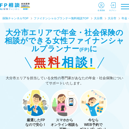
会員登録
ログイン
保険チャンネルTOP
ファイナンシャルプランナー無料相談TOP
大分県
大分市
年金
大分市エリアで年金・社会保険の
相談ができる
女性ファイナンシャ
ルプランナー
に
(FP)
無料
相談!
大分市エリアを担当している女性の専門家があなたの年金・社会保険につい
てサポートいたします。
厳選したFP
スマホから
今なら
なので安心！
オンライン相談も
WEB予約で