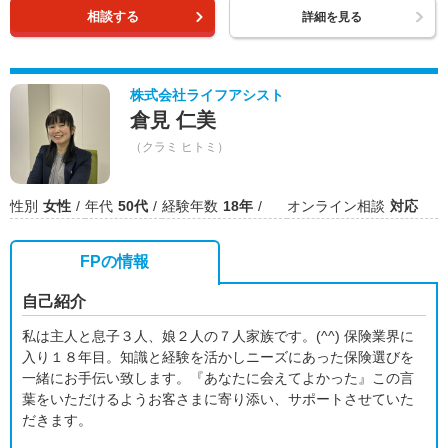
相談する
詳細を見る
株式会社ライフアシスト
倉見 仁美
（クラミ ヒトミ）
性別
女性
年代
50代
経験年数
18年
オンライン相談
対応
FPの情報
自己紹介
私は主人と息子３人、娘２人の７人家族です。(^^) 保険業界に
入り１８年目。知識と経験を活かしニーズにあった保険選びを
一緒にお手伝い致します。『あなたに会えてよかった』この言
葉をいただけるようお客さまに寄り添い、サポートさせていた
だきます。