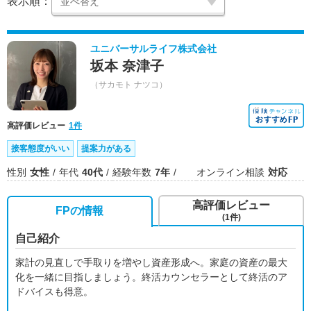
表示順：
ユニバーサルライフ株式会社
坂本 奈津子
（サカモト ナツコ）
高評価レビュー
1件
接客態度がいい
提案力がある
性別
女性
年代
40代
経験年数
7年
オンライン相談
対応
高評価レビュー
FPの情報
(1件)
自己紹介
家計の見直しで手取りを増やし資産形成へ。家庭の資産の最大
化を一緒に目指しましょう。終活カウンセラーとして終活のア
ドバイスも得意。