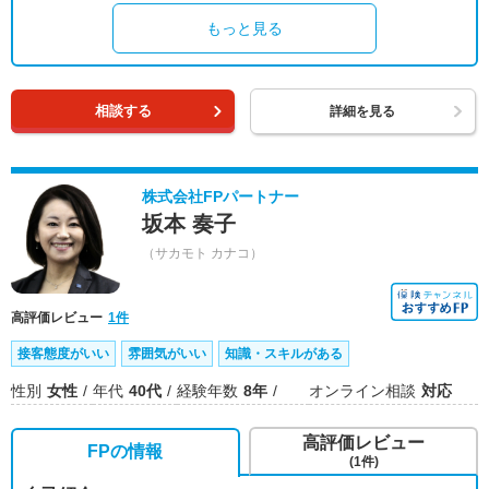
もっと見る
相談する
詳細を見る
株式会社FPパートナー
坂本 奏子
（サカモト カナコ）
高評価レビュー
1件
接客態度がいい
雰囲気がいい
知識・スキルがある
性別
女性
年代
40代
経験年数
8年
オンライン相談
対応
高評価レビュー
FPの情報
(1件)