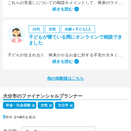
これらの見直しについての相談をメインとして、将来のライフプラン全般について相談しました。
続きを読む
20代
女性
夫婦＋子ども1人
子どもが寝ている間にオンラインで相談でき
ました
子どもが生まれると、将来かかるお金に対する不安が大きくなりますが、早い段階でFPさんに相談できたことで前向きに考えられるようになりました。
何より、とても親身になって対応してくださって大満足。うちと同じように子どもの将来のお金のことで悩んでいる友人にも教えました。
続きを読む
他の体験談はこちら
大分市のファイナンシャルプランナー
年金・社会保険
女性
大分市
8
件中
1〜8
件を表示