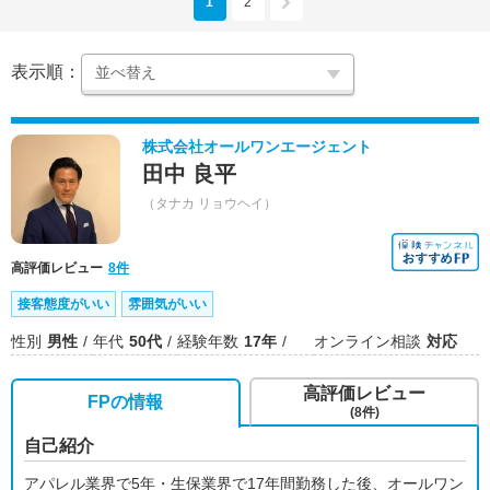
1
2
表示順：
株式会社オールワンエージェント
田中 良平
（タナカ リョウヘイ）
高評価レビュー
8件
接客態度がいい
雰囲気がいい
性別
男性
年代
50代
経験年数
17年
オンライン相談
対応
高評価レビュー
FPの情報
(8件)
自己紹介
アパレル業界で5年・生保業界で17年間勤務した後、オールワン