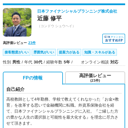
日本ファイナンシャルプランニング株式会社
近藤 修平
（コンドウ シュウヘイ）
高評価レビュー
23件
接客態度がいい
雰囲気がいい
提案力がある
知識・スキルがある
性別
男性
年代
30代
経験年数
5年
オンライン相談
対応
高評価レビュー
FPの情報
(23件)
自己紹介
高校教師として4年勤務、学校で教えてくれなかった「お金×教
育」を改革する思いで金融機関に転職。外資系保険会社を経
て、日本ファイナンシャルプランニングに入社。『ご縁した方
の豊かな人生の選択肢と可能性を最大化する』を理念に尽力さ
せて頂きます。