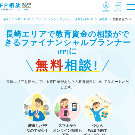
会員登録
ログイン
保険チャンネルTOP
ファイナンシャルプランナー無料相談TOP
長崎県
教育資金のFP一
長崎エリアで教育資金の相談がで
きる
ファイナンシャルプランナー
に
(FP)
無料
相談!
長崎エリアを担当している専門家があなたの教育資金についてサポートいた
します。
厳選したFP
スマホから
今なら
なので安心！
オンライン相談も
WEB予約で