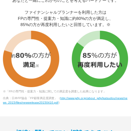
あなたと一緒にこれからのことを考えるパートナーです。
ファイナンシャルプランナーを利用した方は
FPの専門性・提案力・知識に約80%の方が満足し、
85%の方が再度利用したいと回答しています。※
※「FPの専門性・提案力・知識に関しての満足度を調査した結果になります」
出典：日本FP協会「FP顧客満足度調査」（
http://www.jafp.or.jp/about_jafp/katsudou/news/ne
ws_2015/files/newsrelease20150410.pdf
）