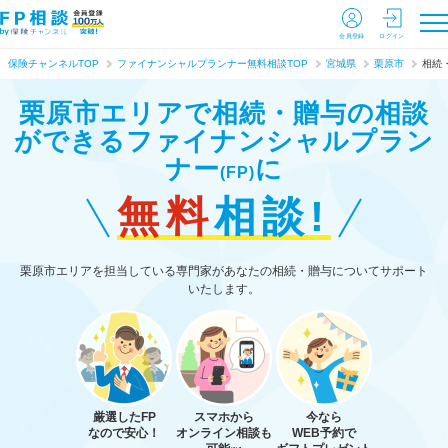
会員登録
ログイン
保険チャンネルTOP
ファイナンシャルプランナー無料相談TOP
宮城県
栗原市
相続
栗原市エリアで相続・贈与の相談
ができる
ファイナンシャルプラン
ナー
に
(FP)
無料
相談!
栗原市エリアを担当している専門家があなたの相続・贈与についてサポート
いたします。
厳選したFP
スマホから
今なら
なので安心！
オンライン相談も
WEB予約で