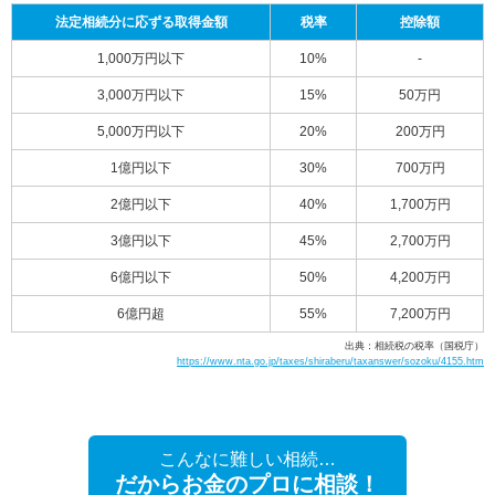
法定相続分に応ずる取得金額
税率
控除額
1,000万円以下
10%
-
3,000万円以下
15%
50万円
5,000万円以下
20%
200万円
1億円以下
30%
700万円
2億円以下
40%
1,700万円
3億円以下
45%
2,700万円
6億円以下
50%
4,200万円
6億円超
55%
7,200万円
出典：相続税の税率（国税庁）
https://www.nta.go.jp/taxes/shiraberu/taxanswer/sozoku/4155.htm
こんなに難しい相続…
だからお金のプロに相談！