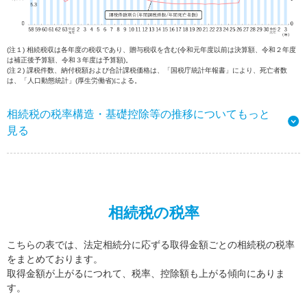
(注１) 相続税収は各年度の税収であり、贈与税収を含む(令和元年度以前は決算額、令和２年度
は補正後予算額、令和３年度は予算額)。
(注２) 課税件数、納付税額および合計課税価格は、「国税庁統計年報書」により、死亡者数
は、「人口動態統計」(厚生労働省)による。
相続税の税率構造・基礎控除等の推移についてもっと
見る
相続税の税率
こちらの表では、法定相続分に応ずる取得金額ごとの相続税の税率
をまとめております。
取得金額が上がるにつれて、税率、控除額も上がる傾向にありま
す。