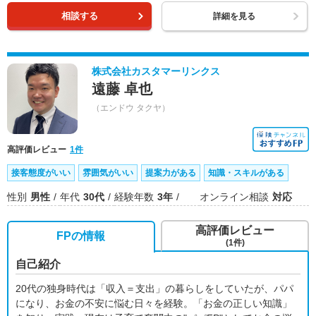
相談する
詳細を見る
株式会社カスタマーリンクス
遠藤 卓也
（エンドウ タクヤ）
高評価レビュー
1件
接客態度がいい
雰囲気がいい
提案力がある
知識・スキルがある
性別
男性
年代
30代
経験年数
3年
オンライン相談
対応
高評価レビュー
FPの情報
(1件)
自己紹介
20代の独身時代は「収入＝支出」の暮らしをしていたが、パパ
になり、お金の不安に悩む日々を経験。「お金の正しい知識」