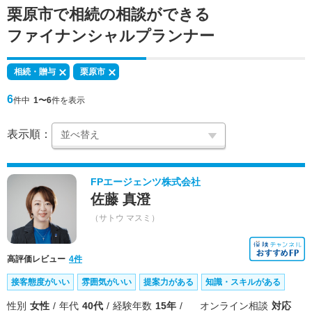
栗原市で
相続の相談
ができる
ファイナンシャルプランナー
相続・贈与
栗原市
6
件中
1〜6
件を表示
表示順：
FPエージェンツ株式会社
佐藤 真澄
（サトウ マスミ）
高評価レビュー
4件
接客態度がいい
雰囲気がいい
提案力がある
知識・スキルがある
性別
女性
年代
40代
経験年数
15年
オンライン相談
対応