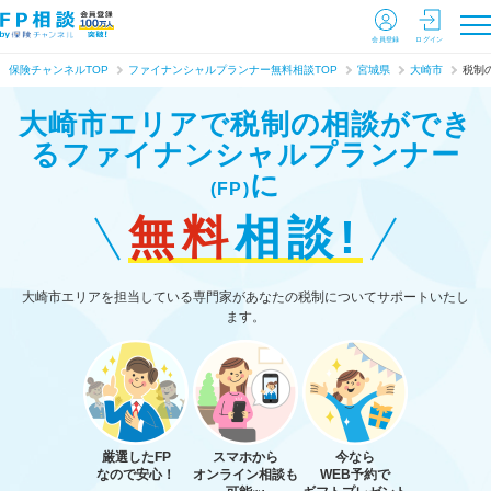
会員登録
ログイン
保険チャンネルTOP
ファイナンシャルプランナー無料相談TOP
宮城県
大崎市
税制
大崎市エリアで税制の相談ができ
る
ファイナンシャルプランナー
に
(FP)
無料
相談!
大崎市エリアを担当している専門家があなたの税制についてサポートいたし
ます。
厳選したFP
スマホから
今なら
なので安心！
オンライン相談も
WEB予約で