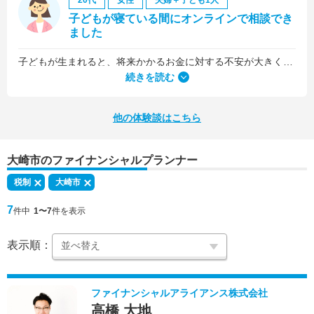
20代
女性
夫婦＋子ども1人
子どもが寝ている間にオンラインで相談でき
ました
子どもが生まれると、将来かかるお金に対する不安が大きくなりますが、早い段階でFPさんに相談できたことで前向きに考えられるようになりました。
何より、とても親身になって対応してくださって大満足。うちと同じように子どもの将来のお金のことで悩んでいる友人にも教えました。
続きを読む
他の体験談はこちら
大崎市のファイナンシャルプランナー
税制
大崎市
7
件中
1〜7
件を表示
表示順：
ファイナンシャルアライアンス株式会社
高橋 大地