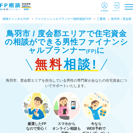
会員登録
ログイン
保険チャンネルTOP
ファイナンシャルプランナー無料相談TOP
三重県
鳥羽市 / 度会郡
鳥羽市 / 度会郡エリアで住宅資金
の相談ができる
男性ファイナンシ
ャルプランナー
に
(FP)
無料
相談!
鳥羽市、度会郡エリアを担当している男性の専門家があなたの住宅資金につ
いてサポートいたします。
厳選したFP
スマホから
今なら
なので安心！
オンライン相談も
WEB予約で