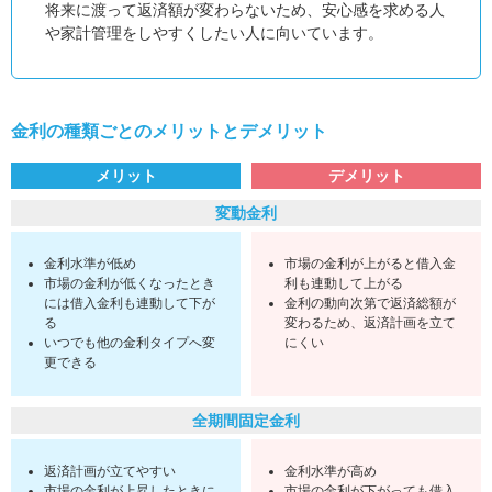
将来に渡って返済額が変わらないため、安心感を求める人
や家計管理をしやすくしたい人に向いています。
金利の種類ごとのメリットとデメリット
メリット
デメリット
変動金利
金利水準が低め
市場の金利が上がると借入金
市場の金利が低くなったとき
利も連動して上がる
には借入金利も連動して下が
金利の動向次第で返済総額が
る
変わるため、返済計画を立て
いつでも他の金利タイプへ変
にくい
更できる
全期間固定金利
返済計画が立てやすい
金利水準が高め
市場の金利が上昇したときに
市場の金利が下がっても借入