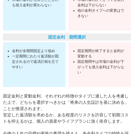
も借入金利が変わらない
金利は下がらない
他の金利タイプへの変更はで
きない
固定金利 期間選択
金利が全期間固定より低め
固定期間が終了すると金利が
一定期間にわたり返済額が固
変動する
定されるので返済計画を立て
固定期間中は市場の金利が下
やすい
がっても借入金利は下がらな
い
固定金利と変動金利、それぞれの特徴やタイプに適した人を考慮し
た上で、どちらを選択すべきかは「将来の人生設計を基に決める」
ことが推奨されます。
安定した返済額を求めるか、ある程度のリスクを許容して初期コス
トを抑えるかは、個人の資産やライフプランに強く依存します。
今後の人生の目標や家族の希望を踏まえ、各金利タイプの特性を深