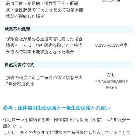
0.3%程度
高血圧症・糖尿病・慢性腎不全・肝硬
変・慢性膵炎で12ヵ月を超えて就業不能
状態が継続した場合
就業不能保障
保険会社が定める重度障害に陥った場合
障害もしくは、精神障害を除いた全疾病
0.1%〜0.3%程度
が原因で就業不能状態となった場合
自然災害時特約
なし
損害の程度に応じて毎月の返済額を最大
※借入金額や借入期間の
2年分程度免除
条件あり
参考：団体信用生命保険と一般生命保険との違い
住宅ローンを契約する際、団体信用生命保険（団信）への加入が一
般的です。
しかし、多くの方がすでに通常の生命保険にも加入していることで