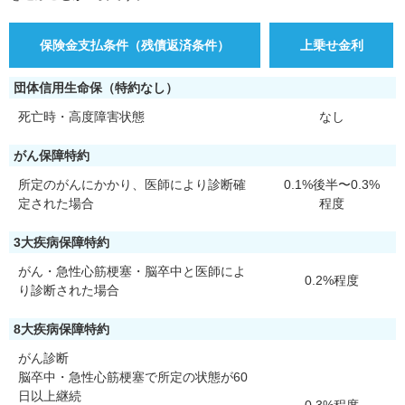
保険金支払条件（残債返済条件）
上乗せ金利
団体信用生命保（特約なし）
死亡時・高度障害状態
なし
がん保障特約
所定のがんにかかり、医師により診断確
0.1%後半〜0.3%
定された場合
程度
3大疾病保障特約
がん・急性心筋梗塞・脳卒中と医師によ
0.2%程度
り診断された場合
8大疾病保障特約
がん診断
脳卒中・急性心筋梗塞で所定の状態が60
日以上継続