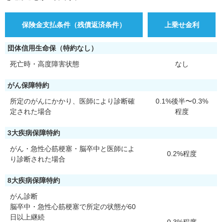
保険金支払条件（残債返済条件）
上乗せ金利
団体信用生命保（特約なし）
死亡時・高度障害状態
なし
がん保障特約
所定のがんにかかり、医師により診断確
0.1%後半〜0.3%
定された場合
程度
3大疾病保障特約
がん・急性心筋梗塞・脳卒中と医師によ
0.2%程度
り診断された場合
8大疾病保障特約
がん診断
脳卒中・急性心筋梗塞で所定の状態が60
日以上継続