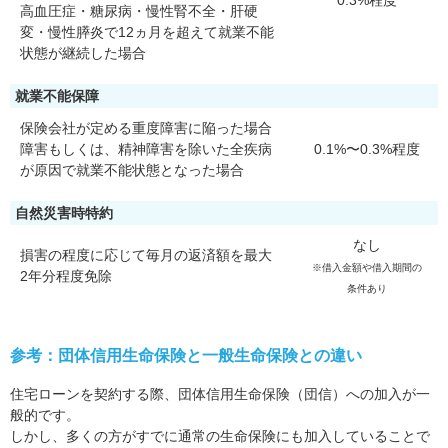
0.3%程度
高血圧症・糖尿病・慢性腎不全・肝硬
変・慢性膵炎で12ヵ月を超えて就業不能
状態が継続した場合
就業不能保障
保険会社が定める重度障害に陥った場合
障害もしくは、精神障害を除いた全疾病
0.1%〜0.3%程度
が原因で就業不能状態となった場合
自然災害時特約
なし
損害の程度に応じて毎月の返済額を最大
※借入金額や借入期間の
2年分程度免除
条件あり
参考：団体信用生命保険と一般生命保険との違い
住宅ローンを契約する際、団体信用生命保険（団信）への加入が一
般的です。
しかし、多くの方がすでに通常の生命保険にも加入していることで