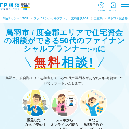
会員登録
ログイン
保険チャンネルTOP
ファイナンシャルプランナー無料相談TOP
三重県
鳥羽市 / 度会郡
鳥羽市 / 度会郡エリアで住宅資金
の相談ができる
50代のファイナン
シャルプランナー
に
(FP)
無料
相談!
鳥羽市、度会郡エリアを担当している50代の専門家があなたの住宅資金につ
いてサポートいたします。
厳選したFP
スマホから
今なら
なので安心！
オンライン相談も
WEB予約で