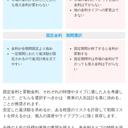
も借入金利が変わらない
金利は下がらない
他の金利タイプへの変更はで
きない
固定金利 期間選択
金利が全期間固定より低め
固定期間が終了すると金利が
一定期間にわたり返済額が固
変動する
定されるので返済計画を立て
固定期間中は市場の金利が下
やすい
がっても借入金利は下がらな
い
固定金利と変動金利、それぞれの特徴やタイプに適した人を考慮し
た上で、どちらを選択すべきかは「将来の人生設計を基に決める」
ことが推奨されます。
安定した返済額を求めるか、ある程度のリスクを許容して初期コス
トを抑えるかは、個人の資産やライフプランに強く依存します。
今後の人生の目標や家族の希望を踏まえ、各金利タイプの特性を深