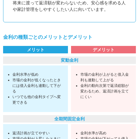
将来に渡って返済額が変わらないため、安心感を求める人
や家計管理をしやすくしたい人に向いています。
金利の種類ごとのメリットとデメリット
メリット
デメリット
変動金利
金利水準が低め
市場の金利が上がると借入金
市場の金利が低くなったとき
利も連動して上がる
には借入金利も連動して下が
金利の動向次第で返済総額が
る
変わるため、返済計画を立て
いつでも他の金利タイプへ変
にくい
更できる
全期間固定金利
返済計画が立てやすい
金利水準が高め
市場の金利が上昇したときに
市場の金利が下がっても借入