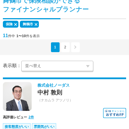
舞鶴市で
保険相談
ができる
ファイナンシャルプランナー
保険
舞鶴市
11
件中
1〜10
件を表示
1
2
表示順：
株式会社ノーダス
中村 敦則
（ナカムラ アツノリ）
高評価レビュー
2件
接客態度がいい
雰囲気がいい