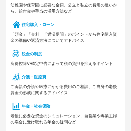
幼稚園や保育園に必要な⾦額、公⽴と私⽴の費⽤の違いか
ら、給付⾦や⼿当の活⽤⽅法など
住宅購⼊・ローン
「頭⾦」「⾦利」「返済期間」のポイントから住宅購⼊資
⾦の準備や返済⽅法についてアドバイス
税⾦の制度
所得控除や確定申告によって税の負担を抑えるポイント
介護・医療費
ご両親の介護や医療にかかる費⽤のご相談、ご⾃⾝の⽼後
資⾦の形成に関するアドバイス
年⾦・社会保険
⽼後に必要な資⾦のシミュレーション、⾃営業や専業主婦
の場合に受け取れる年⾦の疑問など