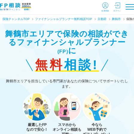
会員登録
ログイン
保険チャンネルTOP
ファイナンシャルプランナー無料相談TOP
京都府
舞鶴市
保険
舞鶴市エリアで保険の相談ができ
る
ファイナンシャルプランナー
に
(FP)
無料
相談!
舞鶴市エリアを担当している専門家があなたの保険についてサポートいたし
ます。
厳選したFP
スマホから
今なら
なので安心！
オンライン相談も
WEB予約で