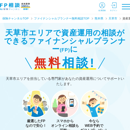
会員登録
ログイン
保険チャンネルTOP
ファイナンシャルプランナー無料相談TOP
熊本県
天草市
資産
天草市エリアで資産運用の相談が
できる
ファイナンシャルプランナ
ー
に
(FP)
無料
相談!
天草市エリアを担当している専門家があなたの資産運用についてサポートい
たします。
厳選したFP
スマホから
今なら
なので安心！
オンライン相談も
WEB予約で