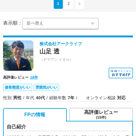
1
2
表示順：
株式会社アークライフ
山足 透
（ヤマアシ トオル）
高評価レビュー
18件
接客態度がいい
雰囲気がいい
性別
男性
年代
40代
経験年数
7年
オンライン相談
対応
高評価レビュー
FPの情報
(18件)
自己紹介