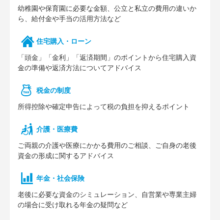
幼稚園や保育園に必要な⾦額、公⽴と私⽴の費⽤の違いか
ら、給付⾦や⼿当の活⽤⽅法など
住宅購⼊・ローン
「頭⾦」「⾦利」「返済期間」のポイントから住宅購⼊資
⾦の準備や返済⽅法についてアドバイス
税⾦の制度
所得控除や確定申告によって税の負担を抑えるポイント
介護・医療費
ご両親の介護や医療にかかる費⽤のご相談、ご⾃⾝の⽼後
資⾦の形成に関するアドバイス
年⾦・社会保険
⽼後に必要な資⾦のシミュレーション、⾃営業や専業主婦
の場合に受け取れる年⾦の疑問など