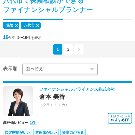
八代市で
保険相談
ができる
ファイナンシャルプランナー
保険
八代市
19
件中
1〜10
件を表示
1
2
表示順：
ファイナンシャルアライアンス株式会社
倉本 美香
（クラモト ミカ）
高評価レビュー
1件
接客態度がいい
雰囲気がいい
提案力がある