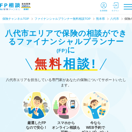
会員登録
ログイン
保険チャンネルTOP
ファイナンシャルプランナー無料相談TOP
熊本県
八代市
保険
八代市エリアで保険の相談ができ
る
ファイナンシャルプランナー
に
(FP)
無料
相談!
八代市エリアを担当している専門家があなたの保険についてサポートいたし
ます。
厳選したFP
スマホから
今なら
なので安心！
オンライン相談も
WEB予約で