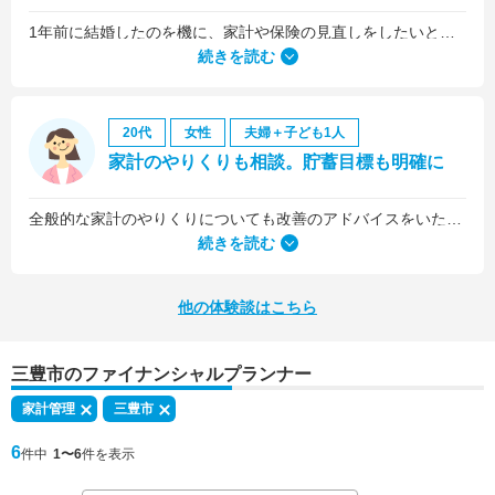
1年前に結婚したのを機に、家計や保険の見直しをしたいと思っていましたが、夫がお金に無頓着どころか、使ってナンボというタイプで、１年間なかなか聞き入れてもらえませんでした。
続きを読む
20代
女性
夫婦＋子ども1人
家計のやりくりも相談。貯蓄目標も明確に
全般的な家計のやりくりについても改善のアドバイスをいただきました。
続きを読む
他の体験談はこちら
三豊市のファイナンシャルプランナー
家計管理
三豊市
6
件中
1〜6
件を表示