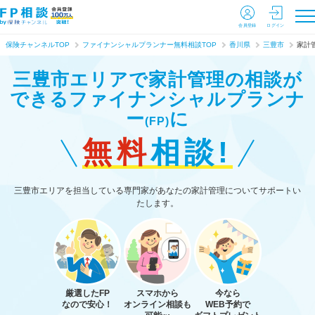
会員登録
ログイン
保険チャンネルTOP
ファイナンシャルプランナー無料相談TOP
香川県
三豊市
家計
三豊市エリアで家計管理の相談が
できる
ファイナンシャルプランナ
ー
に
(FP)
無料
相談!
三豊市エリアを担当している専門家があなたの家計管理についてサポートい
たします。
厳選したFP
スマホから
今なら
なので安心！
オンライン相談も
WEB予約で