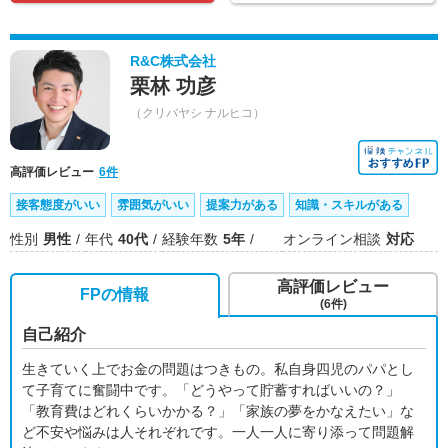
R&C株式会社
栗林 功彦
（クリバヤシ ナルヒコ）
高評価レビュー
6件
接客態度がいい
雰囲気がいい
提案力がある
知識・スキルがある
性別
男性
年代
40代
経験年数
5年
オンライン相談
対応
高評価レビュー
FPの情報
(6件)
自己紹介
生きていく上でお金の問題はつきもの。私自身四児のパパとし
て子育てに奮闘中です。「どうやって貯蓄すればいいの？」
「教育費はどれくらいかかる？」「家族の夢をかなえたい」な
ど不安や悩みは人それぞれです。一人一人に寄り添って問題解