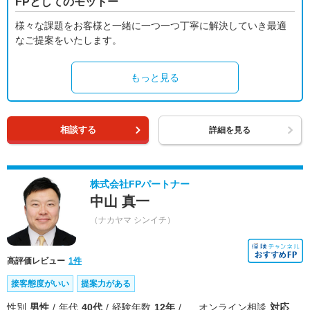
FPとしてのモットー
様々な課題をお客様と一緒に一つ一つ丁寧に解決していき最適
なご提案をいたします。
もっと見る
相談する
詳細を見る
株式会社FPパートナー
中山 真一
（ナカヤマ シンイチ）
高評価レビュー
1件
接客態度がいい
提案力がある
性別
男性
年代
40代
経験年数
12年
オンライン相談
対応