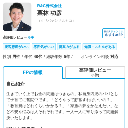
R&C株式会社
栗林 功彦
（クリバヤシ ナルヒコ）
高評価レビュー
6件
接客態度がいい
雰囲気がいい
提案力がある
知識・スキルがある
性別
男性
年代
40代
経験年数
5年
オンライン相談
対応
高評価レビュー
FPの情報
(6件)
自己紹介
生きていく上でお金の問題はつきもの。私自身四児のパパとし
て子育てに奮闘中です。「どうやって貯蓄すればいいの？」
「教育費はどれくらいかかる？」「家族の夢をかなえたい」な
ど不安や悩みは人それぞれです。一人一人に寄り添って問題解
決いたします。