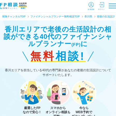
会員登録
ログイン
保険チャンネルTOP
ファイナンシャルプランナー無料相談TOP
香川県
老後の生活設計
香川エリアで老後の生活設計の相
談ができる
40代のファイナンシャ
ルプランナー
に
(FP)
無料
相談!
香川エリアを担当している40代の専門家があなたの老後の生活設計について
サポートいたします。
厳選したFP
スマホから
今なら
なので安心！
オンライン相談も
WEB予約で