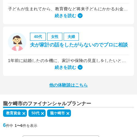
子どもが生まれてから、教育費など将来子どもにかかるお金について考えるようになりました。
続きを読む
40代
女性
夫婦
夫が家計の話をしたがらないのでプロに相談
1年前に結婚したのを機に、家計や保険の見直しをしたいと思っていましたが、夫がお金に無頓着どころか、使ってナンボというタイプで、１年間なかなか聞き入れてもらえませんでした。
続きを読む
他の体験談はこちら
龍ケ崎市のファイナンシャルプランナー
教育資金
50代
龍ケ崎市
6
件中
1〜6
件を表示