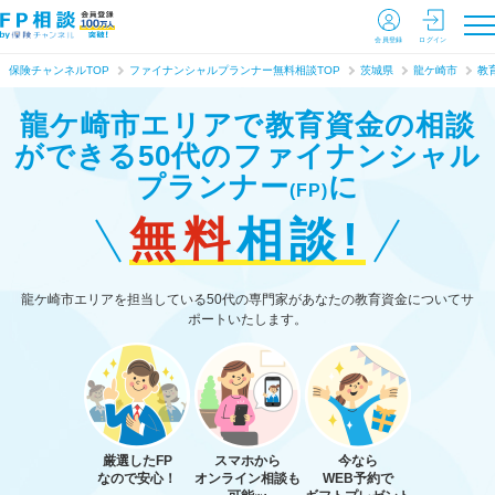
会員登録
ログイン
保険チャンネルTOP
ファイナンシャルプランナー無料相談TOP
茨城県
龍ケ崎市
教
龍ケ崎市エリアで教育資金の相談
ができる
50代のファイナンシャル
プランナー
に
(FP)
無料
相談!
龍ケ崎市エリアを担当している50代の専門家があなたの教育資金についてサ
ポートいたします。
厳選したFP
スマホから
今なら
なので安心！
オンライン相談も
WEB予約で