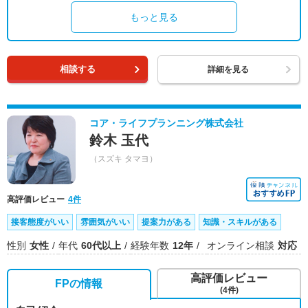
もっと見る
相談する
詳細を見る
コア・ライフプランニング株式会社
鈴木 玉代
（スズキ タマヨ）
高評価レビュー
4件
接客態度がいい
雰囲気がいい
提案力がある
知識・スキルがある
性別
女性
年代
60代以上
経験年数
12年
オンライン相談
対応
高評価レビュー
FPの情報
(4件)