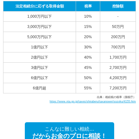
法定相続分に応ずる取得金額
税率
控除額
1,000万円以下
10%
-
3,000万円以下
15%
50万円
5,000万円以下
20%
200万円
1億円以下
30%
700万円
2億円以下
40%
1,700万円
3億円以下
45%
2,700万円
6億円以下
50%
4,200万円
6億円超
55%
7,200万円
出典：相続税の税率（国税庁）
https://www.nta.go.jp/taxes/shiraberu/taxanswer/sozoku/4155.htm
こんなに難しい相続…
だからお金のプロに相談！