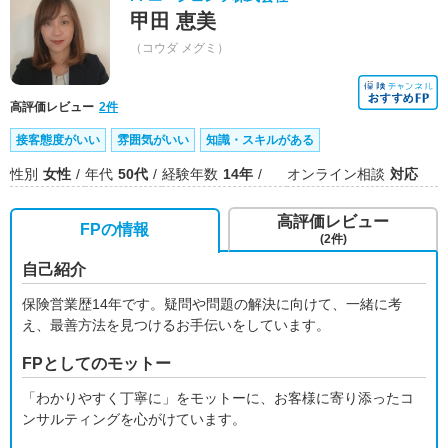
甲田 恵美
（コウダ メグミ）
高評価レビュー
2件
接客態度がいい
雰囲気がいい
知識・スキルがある
性別
女性
年代
50代
経験年数
14年
オンライン相談
対応
高評価レビュー
FPの情報
(2件)
自己紹介
保険営業歴14年です。疑問や問題の解決に向けて、一緒に考
え、最善方法を見つけるお手伝いをしています。
FPとしてのモットー
「わかりやすく丁寧に」をモットーに、お客様に寄り添ったコ
ンサルティングを心がけています。