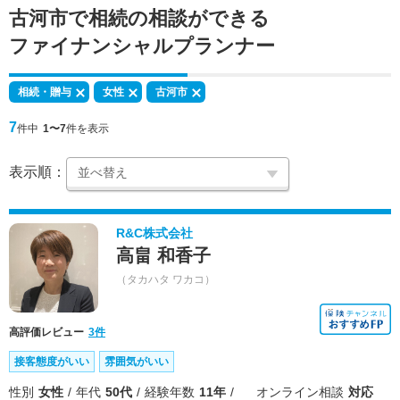
古河市で
相続の相談
ができる
ファイナンシャルプランナー
相続・贈与
女性
古河市
7
件中
1〜7
件を表示
表示順：
R&C株式会社
高畠 和香子
（タカハタ ワカコ）
高評価レビュー
3件
接客態度がいい
雰囲気がいい
性別
女性
年代
50代
経験年数
11年
オンライン相談
対応