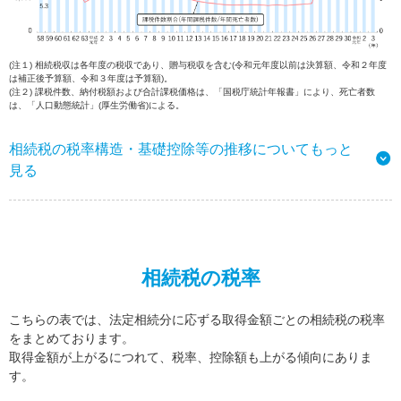
(注１) 相続税収は各年度の税収であり、贈与税収を含む(令和元年度以前は決算額、令和２年度
は補正後予算額、令和３年度は予算額)。
(注２) 課税件数、納付税額および合計課税価格は、「国税庁統計年報書」により、死亡者数
は、「人口動態統計」(厚生労働省)による。
相続税の税率構造・基礎控除等の推移についてもっと
見る
相続税の税率
こちらの表では、法定相続分に応ずる取得金額ごとの相続税の税率
をまとめております。
取得金額が上がるにつれて、税率、控除額も上がる傾向にありま
す。