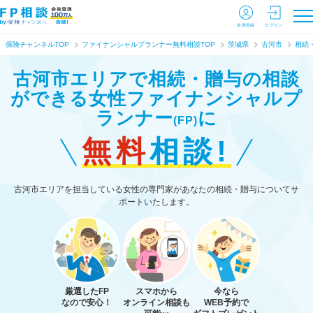
会員登録
ログイン
保険チャンネルTOP
ファイナンシャルプランナー無料相談TOP
茨城県
古河市
相続
古河市エリアで相続・贈与の相談
ができる
女性ファイナンシャルプ
ランナー
に
(FP)
無料
相談!
古河市エリアを担当している女性の専門家があなたの相続・贈与についてサ
ポートいたします。
厳選したFP
スマホから
今なら
なので安心！
オンライン相談も
WEB予約で