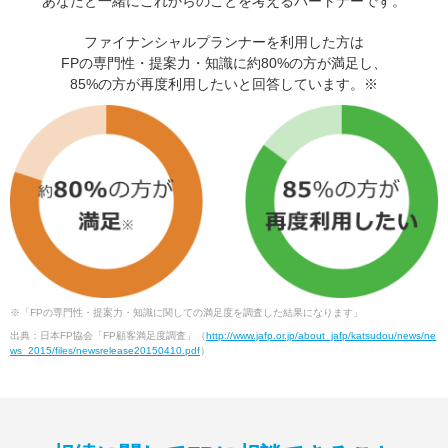
あなたと一緒にこれからのことを考えるパートナーです。
ファイナンシャルプランナーを利用した方は
FPの専門性・提案力・知識に約80%の方が満足し、
85%の方が再度利用したいと回答しています。※
※「FPの専門性・提案力・知識に関しての満足度を調査した結果になります」
出典：日本FP協会「FP顧客満足度調査」（
http://www.jafp.or.jp/about_jafp/katsudou/news/ne
ws_2015/files/newsrelease20150410.pdf
）