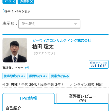
20代
芦屋市
3
件中
1〜3
件を表示
表示順：
ビーウィズコンサルティング株式会社
植田 聡太
（ウエダ ソウタ）
高評価レビュー
7件
接客態度がいい
雰囲気がいい
提案力がある
性別
男性
年代
20代
経験年数
2年
オンライン相談
対応
高評価レビュー
FPの情報
(7件)
自己紹介