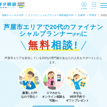
会員登録
ログイン
保険チャンネルTOP
ファイナンシャルプランナー無料相談TOP
兵庫県
芦屋市
20代
芦屋市エリアで20代のファイナン
シャルプランナー
に
(FP)
無料
相談!
芦屋市エリアを担当している20代の専門家があなたの人生をサポートいたし
ます。
厳選したFP
スマホから
今なら
なので安心！
オンライン相談も
WEB予約で
可能
ギフトプレゼント
※1