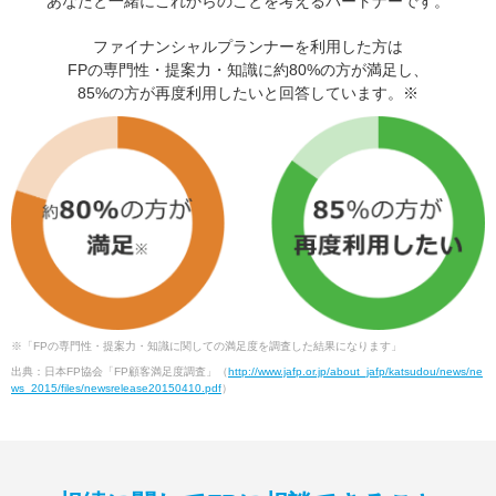
あなたと一緒にこれからのことを考えるパートナーです。
ファイナンシャルプランナーを利用した方は
FPの専門性・提案力・知識に約80%の方が満足し、
85%の方が再度利用したいと回答しています。※
※「FPの専門性・提案力・知識に関しての満足度を調査した結果になります」
出典：日本FP協会「FP顧客満足度調査」（
http://www.jafp.or.jp/about_jafp/katsudou/news/ne
ws_2015/files/newsrelease20150410.pdf
）