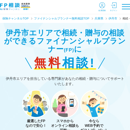
会員登録
ログイン
保険チャンネルTOP
ファイナンシャルプランナー無料相談TOP
兵庫県
伊丹市
相続
伊丹市エリアで相続・贈与の相談
ができる
ファイナンシャルプラン
ナー
に
(FP)
無料
相談!
伊丹市エリアを担当している専門家があなたの相続・贈与についてサポート
いたします。
厳選したFP
スマホから
今なら
なので安心！
オンライン相談も
WEB予約で