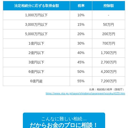
法定相続分に応ずる取得金額
税率
控除額
1,000万円以下
10%
-
3,000万円以下
15%
50万円
5,000万円以下
20%
200万円
1億円以下
30%
700万円
2億円以下
40%
1,700万円
3億円以下
45%
2,700万円
6億円以下
50%
4,200万円
6億円超
55%
7,200万円
出典：相続税の税率（国税庁）
https://www.nta.go.jp/taxes/shiraberu/taxanswer/sozoku/4155.htm
こんなに難しい相続…
だからお金のプロに相談！