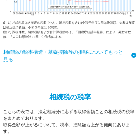
(注１) 相続税収は各年度の税収であり、贈与税収を含む(令和元年度以前は決算額、令和２年度
は補正後予算額、令和３年度は予算額)。
(注２) 課税件数、納付税額および合計課税価格は、「国税庁統計年報書」により、死亡者数
は、「人口動態統計」(厚生労働省)による。
相続税の税率構造・基礎控除等の推移についてもっと
見る
相続税の税率
こちらの表では、法定相続分に応ずる取得金額ごとの相続税の税率
をまとめております。
取得金額が上がるにつれて、税率、控除額も上がる傾向にありま
す。