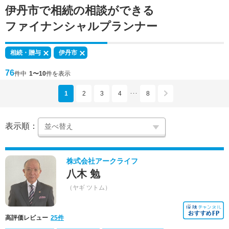
伊丹市で
相続の相談
ができる
ファイナンシャルプランナー
相続・贈与
伊丹市
76
件中
1〜10
件を表示
1
2
3
4
8
･･･
表示順：
株式会社アークライフ
八木 勉
（ヤギ ツトム）
高評価レビュー
25件