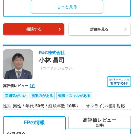
もっと見る
相談する
詳細を見る
R&C株式会社
小林 昌司
（コバヤシ ショウジ）
高評価レビュー
1件
雰囲気がいい
提案力がある
知識・スキルがある
性別
男性
年代
50代
経験年数
10年
オンライン相談
対応
高評価レビュー
FPの情報
(1件)