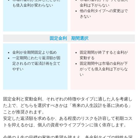
も借入金利が変わらない
金利は下がらない
他の金利タイプへの変更はで
きない
固定金利 期間選択
金利が全期間固定より低め
固定期間が終了すると金利が
一定期間にわたり返済額が固
変動する
定されるので返済計画を立て
固定期間中は市場の金利が下
やすい
がっても借入金利は下がらな
い
固定金利と変動金利、それぞれの特徴やタイプに適した人を考慮し
た上で、どちらを選択すべきかは「将来の人生設計を基に決める」
ことが推奨されます。
安定した返済額を求めるか、ある程度のリスクを許容して初期コス
トを抑えるかは、個人の資産やライフプランに強く依存します。
今後の人生の目標や家族の希望を踏まえ、各金利タイプの特性を深