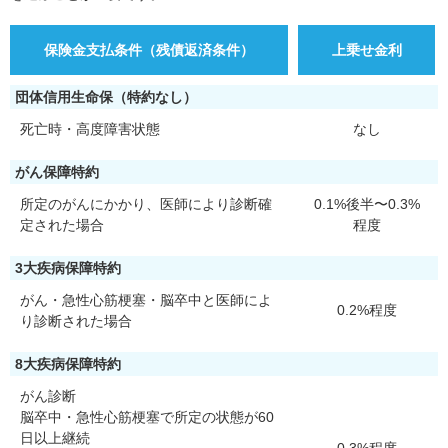
保険金支払条件（残債返済条件）
上乗せ金利
団体信用生命保（特約なし）
死亡時・高度障害状態
なし
がん保障特約
所定のがんにかかり、医師により診断確
0.1%後半〜0.3%
定された場合
程度
3大疾病保障特約
がん・急性心筋梗塞・脳卒中と医師によ
0.2%程度
り診断された場合
8大疾病保障特約
がん診断
脳卒中・急性心筋梗塞で所定の状態が60
日以上継続