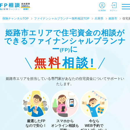
会員登録
ログイン
保険チャンネルTOP
ファイナンシャルプランナー無料相談TOP
兵庫県
姫路市
住宅
姫路市エリアで住宅資金の相談が
できる
ファイナンシャルプランナ
ー
に
(FP)
無料
相談!
姫路市エリアを担当している専門家があなたの住宅資金についてサポートい
たします。
厳選したFP
スマホから
今なら
なので安心！
オンライン相談も
WEB予約で