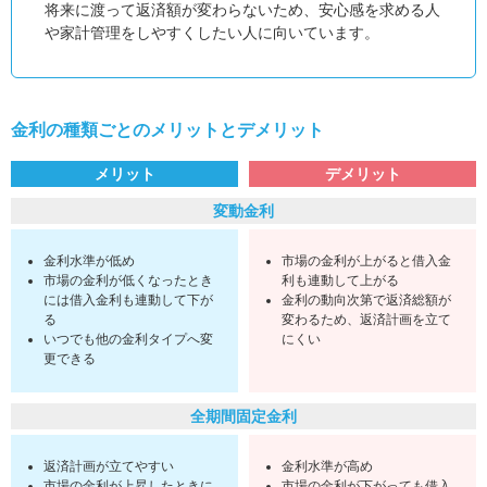
将来に渡って返済額が変わらないため、安心感を求める人
や家計管理をしやすくしたい人に向いています。
金利の種類ごとのメリットとデメリット
メリット
デメリット
変動金利
金利水準が低め
市場の金利が上がると借入金
市場の金利が低くなったとき
利も連動して上がる
には借入金利も連動して下が
金利の動向次第で返済総額が
る
変わるため、返済計画を立て
いつでも他の金利タイプへ変
にくい
更できる
全期間固定金利
返済計画が立てやすい
金利水準が高め
市場の金利が上昇したときに
市場の金利が下がっても借入