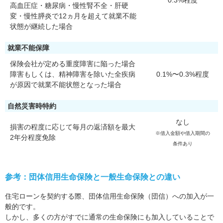
0.3%程度
高血圧症・糖尿病・慢性腎不全・肝硬
変・慢性膵炎で12ヵ月を超えて就業不能
状態が継続した場合
就業不能保障
保険会社が定める重度障害に陥った場合
障害もしくは、精神障害を除いた全疾病
0.1%〜0.3%程度
が原因で就業不能状態となった場合
自然災害時特約
なし
損害の程度に応じて毎月の返済額を最大
※借入金額や借入期間の
2年分程度免除
条件あり
参考：団体信用生命保険と一般生命保険との違い
住宅ローンを契約する際、団体信用生命保険（団信）への加入が一
般的です。
しかし、多くの方がすでに通常の生命保険にも加入していることで