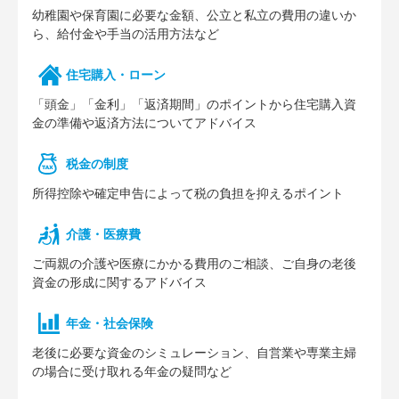
幼稚園や保育園に必要な⾦額、公⽴と私⽴の費⽤の違いか
ら、給付⾦や⼿当の活⽤⽅法など
住宅購⼊・ローン
「頭⾦」「⾦利」「返済期間」のポイントから住宅購⼊資
⾦の準備や返済⽅法についてアドバイス
税⾦の制度
所得控除や確定申告によって税の負担を抑えるポイント
介護・医療費
ご両親の介護や医療にかかる費⽤のご相談、ご⾃⾝の⽼後
資⾦の形成に関するアドバイス
年⾦・社会保険
⽼後に必要な資⾦のシミュレーション、⾃営業や専業主婦
の場合に受け取れる年⾦の疑問など