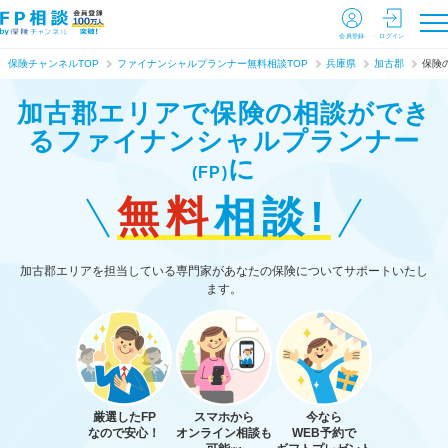
会員登録
ログイン
保険チャンネルTOP
ファイナンシャルプランナー無料相談TOP
兵庫県
加古郡
保険
加古郡エリアで保険の相談ができ
る
ファイナンシャルプランナー
に
(FP)
無料
相談!
加古郡エリアを担当している専門家があなたの保険についてサポートいたし
ます。
厳選したFP
スマホから
今なら
なので安心！
オンライン相談も
WEB予約で