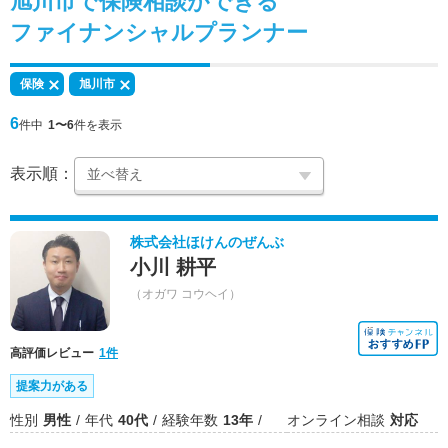
旭川市で
保険相談
ができる
ファイナンシャルプランナー
保険
旭川市
6
件中
1〜6
件を表示
表示順：
株式会社ほけんのぜんぶ
小川 耕平
（オガワ コウヘイ）
高評価レビュー
1件
提案力がある
性別
男性
年代
40代
経験年数
13年
オンライン相談
対応