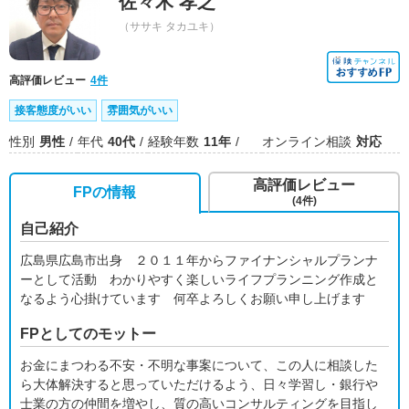
佐々木 孝之
（ササキ タカユキ）
高評価レビュー
4件
接客態度がいい
雰囲気がいい
性別
男性
年代
40代
経験年数
11年
オンライン相談
対応
高評価レビュー
FPの情報
(4件)
自己紹介
広島県広島市出身 ２０１１年からファイナンシャルプランナ
ーとして活動 わかりやすく楽しいライフプランニング作成と
なるよう心掛けています 何卒よろしくお願い申し上げます
FPとしてのモットー
お金にまつわる不安・不明な事案について、この人に相談した
ら大体解決すると思っていただけるよう、日々学習し・銀行や
士業の方の仲間を増やし、質の高いコンサルティングを目指し