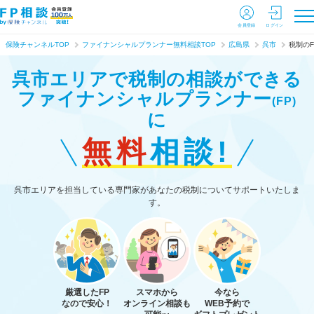
会員登録
ログイン
保険チャンネルTOP
ファイナンシャルプランナー無料相談TOP
広島県
呉市
税制のF
呉市エリアで税制の相談ができる
ファイナンシャルプランナー
(FP)
に
無料
相談!
呉市エリアを担当している専門家があなたの税制についてサポートいたしま
す。
厳選したFP
スマホから
今なら
なので安心！
オンライン相談も
WEB予約で