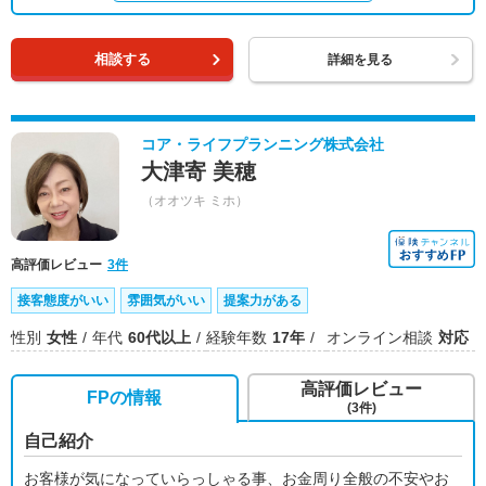
相談する
詳細を見る
コア・ライフプランニング株式会社
大津寄 美穂
（オオツキ ミホ）
高評価レビュー
3件
接客態度がいい
雰囲気がいい
提案力がある
性別
女性
年代
60代以上
経験年数
17年
オンライン相談
対応
高評価レビュー
FPの情報
(3件)
自己紹介
お客様が気になっていらっしゃる事、お金周り全般の不安やお