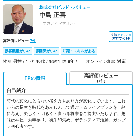
株式会社ビルド・バリュー
中島 正喜
（ナカシマ マサヨシ）
高評価レビュー
7件
接客態度がいい
雰囲気がいい
知識・スキルがある
性別
男性
年代
40代
経験年数
6年
オンライン相談
対応
高評価レビュー
FPの情報
(7件)
自己紹介
時代の変化にともない考え方やあり方が変化しています。これ
からの長生き時代をあんしんして過ごせるライフプランを一緒
に考え、楽しく・明るく・喜べる将来をご提案いたします。趣
味は神社・お寺参り。御朱印集め。ボランティア活動。ガンプ
ラ初心者です。