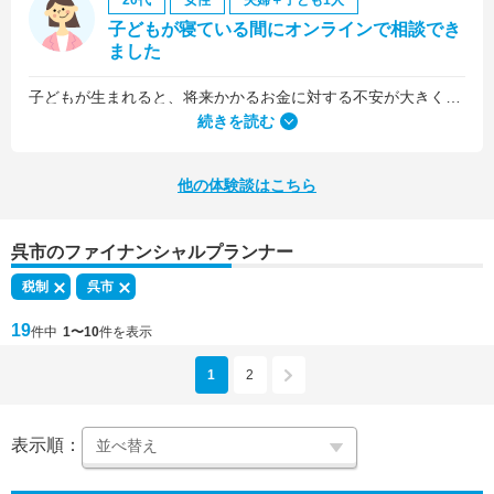
20代
女性
夫婦＋子ども1人
子どもが寝ている間にオンラインで相談でき
ました
子どもが生まれると、将来かかるお金に対する不安が大きくなりますが、早い段階でFPさんに相談できたことで前向きに考えられるようになりました。
何より、とても親身になって対応してくださって大満足。うちと同じように子どもの将来のお金のことで悩んでいる友人にも教えました。
続きを読む
他の体験談はこちら
呉市のファイナンシャルプランナー
税制
呉市
19
件中
1〜10
件を表示
1
2
表示順：