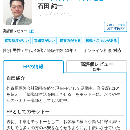
石田 純一
（イシダ ジュンイチ）
高評価レビュー
1件
接客態度がいい
雰囲気がいい
提案力がある
知識・スキルがある
性別
男性
年代
40代
経験年数
11年
オンライン相談
対応
高評価レビュー
FPの情報
(1件)
自己紹介
外資系保険会社勤務を経て現在FPとして活動中。業界歴は10年
を超え、「知識は生活を向上させる」をモットーに、お金や生
活のセミナー講師としても活動中。
FPとしてのモットー
親切、丁寧をモットーとして、お客様の様々な悩みに寄り添い
少しでも多くの方の不安をなくせるようにお手伝いさせていた