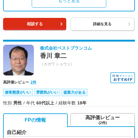
もっと見る
相談する
詳細を見る
株式会社ベストプランコム
香川 章二
（カガワ ショウジ）
高評価レビュー
2件
接客態度がいい
雰囲気がいい
提案力がある
性別
男性
年代
60代以上
経験年数
18年
高評価レビュー
FPの情報
(2件)
自己紹介