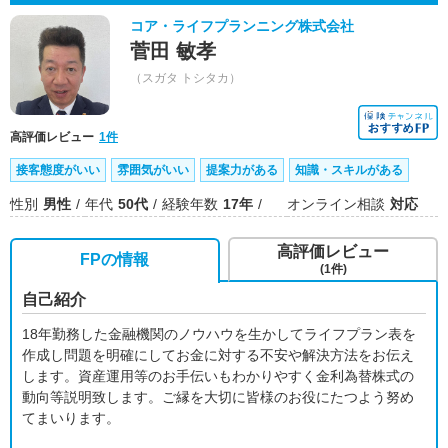
コア・ライフプランニング株式会社
菅田 敏孝
（スガタ トシタカ）
高評価レビュー
1件
接客態度がいい
雰囲気がいい
提案力がある
知識・スキルがある
性別
男性
年代
50代
経験年数
17年
オンライン相談
対応
高評価レビュー
FPの情報
(1件)
自己紹介
18年勤務した金融機関のノウハウを生かしてライフプラン表を
作成し問題を明確にしてお金に対する不安や解決方法をお伝え
します。資産運用等のお手伝いもわかりやすく金利為替株式の
動向等説明致します。ご縁を大切に皆様のお役にたつよう努め
てまいります。