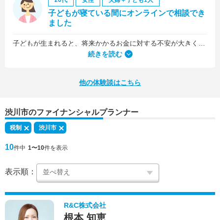
20代
女性
夫婦＋子ども1人
子どもが寝ている間にオンラインで相談でき
ました
子どもが生まれると、将来かかるお金に対する不安が大きくなりますが、早い段階でFPさんに相談できたことで前向きに考えられるようになりました。
何より、とても親身になって対応してくださって大満足。うちと同じように子どもの将来のお金のことで悩んでいる友人にも教えました。
続きを読む
他の体験談はこちら
渋川市のファイナンシャルプランナー
税制
渋川市
10
件中
1〜10
件を表示
表示順：
R&C株式会社
根本 知恵