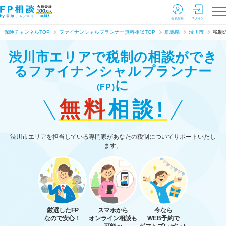
会員登録
ログイン
保険チャンネルTOP
ファイナンシャルプランナー無料相談TOP
群馬県
渋川市
税制
渋川市エリアで税制の相談ができ
る
ファイナンシャルプランナー
に
(FP)
無料
相談!
渋川市エリアを担当している専門家があなたの税制についてサポートいたし
ます。
厳選したFP
スマホから
今なら
なので安心！
オンライン相談も
WEB予約で