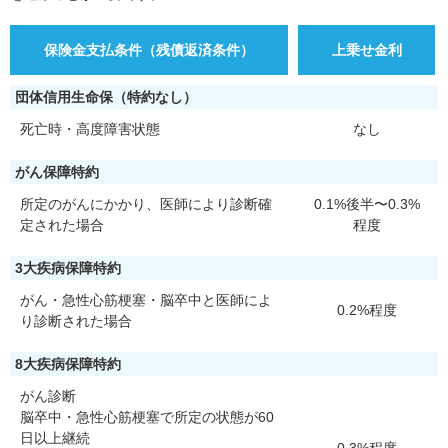
保険金支払条件（残債返済条件）
上乗せ金利
団体信用生命保（特約なし）
死亡時・高度障害状態
なし
がん保障特約
所定のがんにかかり、医師により診断確
0.1%後半〜0.3%
定された場合
程度
3大疾病保障特約
がん・急性心筋梗塞・脳卒中と医師によ
0.2%程度
り診断された場合
8大疾病保障特約
がん診断
脳卒中・急性心筋梗塞で所定の状態が60
日以上継続