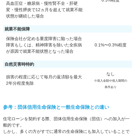
0.3%程度
高血圧症・糖尿病・慢性腎不全・肝硬
変・慢性膵炎で12ヵ月を超えて就業不能
状態が継続した場合
就業不能保障
保険会社が定める重度障害に陥った場合
障害もしくは、精神障害を除いた全疾病
0.1%〜0.3%程度
が原因で就業不能状態となった場合
自然災害時特約
なし
損害の程度に応じて毎月の返済額を最大
※借入金額や借入期間の
2年分程度免除
条件あり
参考：団体信用生命保険と一般生命保険との違い
住宅ローンを契約する際、団体信用生命保険（団信）への加入が一
般的です。
しかし、多くの方がすでに通常の生命保険にも加入していることで