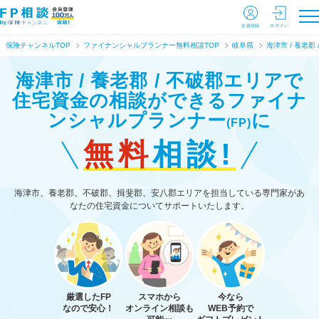
会員登録
ログイン
保険チャンネルTOP
ファイナンシャルプランナー無料相談TOP
岐阜県
海津市 / 養老郡 
海津市 / 養老郡 / 不破郡エリアで
住宅資金の相談ができる
ファイナ
ンシャルプランナー
に
(FP)
無料
相談!
海津市、養老郡、不破郡、揖斐郡、安八郡エリアを担当している専門家があ
なたの住宅資金についてサポートいたします。
厳選したFP
スマホから
今なら
なので安心！
オンライン相談も
WEB予約で