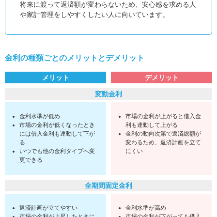
将来に渡って返済額が変わらないため、安心感を求める人
や家計管理をしやすくしたい人に向いています。
金利の種類ごとのメリットとデメリット
メリット
デメリット
変動金利
金利水準が低め
市場の金利が上がると借入金
市場の金利が低くなったとき
利も連動して上がる
には借入金利も連動して下が
金利の動向次第で返済総額が
る
変わるため、返済計画を立て
いつでも他の金利タイプへ変
にくい
更できる
全期間固定金利
返済計画が立てやすい
金利水準が高め
市場の金利が上昇したときに
市場の金利が下がっても借入