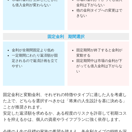
も借入金利が変わらない
金利は下がらない
他の金利タイプへの変更はで
きない
固定金利 期間選択
金利が全期間固定より低め
固定期間が終了すると金利が
一定期間にわたり返済額が固
変動する
定されるので返済計画を立て
固定期間中は市場の金利が下
やすい
がっても借入金利は下がらな
い
固定金利と変動金利、それぞれの特徴やタイプに適した人を考慮し
た上で、どちらを選択すべきかは「将来の人生設計を基に決める」
ことが推奨されます。
安定した返済額を求めるか、ある程度のリスクを許容して初期コス
トを抑えるかは、個人の資産やライフプランに強く依存します。
今後の人生の目標や家族の希望を踏まえ、各金利タイプの特性を深