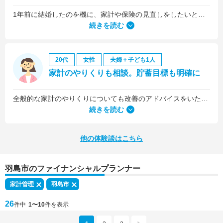
1年前に結婚したのを機に、家計や保険の見直しをしたいと思っていましたが、夫がお金に無頓着どころか、使ってナンボというタイプで、１年間なかなか聞き入れてもらえませんでした。
続きを読む
20代
女性
夫婦＋子ども1人
家計のやりくりも相談。貯蓄目標も明確に
全般的な家計のやりくりについても改善のアドバイスをいただきました。
続きを読む
他の体験談はこちら
羽島市のファイナンシャルプランナー
家計管理
羽島市
26
件中
1〜10
件を表示