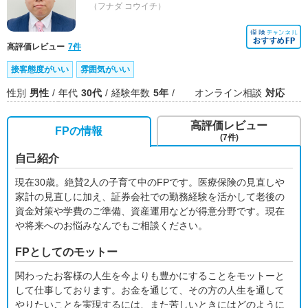
（フナダ コウイチ）
高評価レビュー
7件
接客態度がいい
雰囲気がいい
性別
男性
年代
30代
経験年数
5年
オンライン相談
対応
高評価レビュー
FPの情報
(7件)
自己紹介
現在30歳。絶賛2人の子育て中のFPです。医療保険の見直しや
家計の見直しに加え、証券会社での勤務経験を活かして老後の
資金対策や学費のご準備、資産運用などが得意分野です。現在
や将来へのお悩みなんでもご相談ください。
FPとしてのモットー
関わったお客様の人生を今よりも豊かにすることをモットーと
して仕事しております。お金を通じて、その方の人生を通して
やりたいことを実現するには、また苦しいときにはどのように