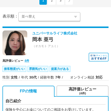
1
2
3
表示順：
ユニバーサルライフ株式会社
岡本 亜弓
（オカモト アユミ）
高評価レビュー
4件
接客態度がいい
雰囲気がいい
提案力がある
性別
女性
年代
30代
経験年数
7年
オンライン相談
対応
高評価レビュー
FPの情報
(4件)
自己紹介
保険を中心にお金についてのご相談をお受けしています。