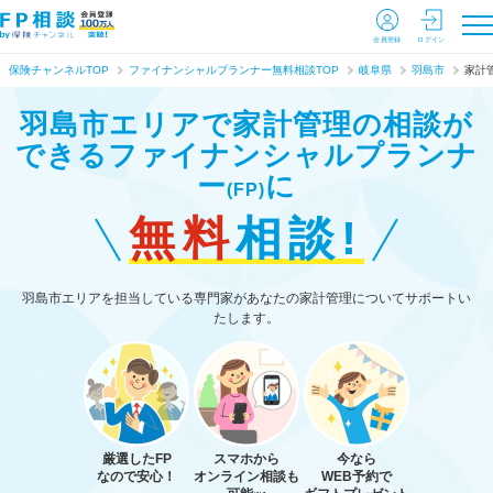
会員登録
ログイン
保険チャンネルTOP
ファイナンシャルプランナー無料相談TOP
岐阜県
羽島市
家計
羽島市エリアで家計管理の相談が
できる
ファイナンシャルプランナ
ー
に
(FP)
無料
相談!
羽島市エリアを担当している専門家があなたの家計管理についてサポートい
たします。
厳選したFP
スマホから
今なら
なので安心！
オンライン相談も
WEB予約で