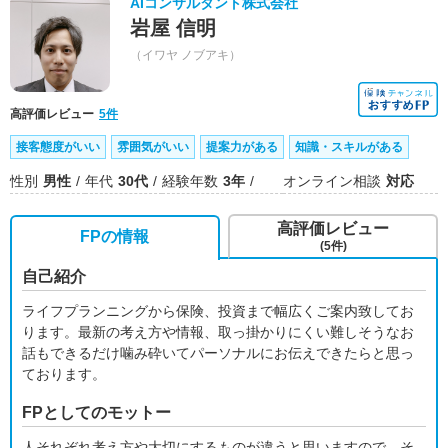
AIコンサルタント株式会社
岩屋 信明
（イワヤ ノブアキ）
高評価レビュー
5件
接客態度がいい
雰囲気がいい
提案力がある
知識・スキルがある
性別
男性
年代
30代
経験年数
3年
オンライン相談
対応
高評価レビュー
FPの情報
(5件)
自己紹介
ライフプランニングから保険、投資まで幅広くご案内致してお
ります。最新の考え方や情報、取っ掛かりにくい難しそうなお
話もできるだけ噛み砕いてパーソナルにお伝えできたらと思っ
ております。
FPとしてのモットー
人それぞれ考え方や大切にするものが違うと思いますので、そ