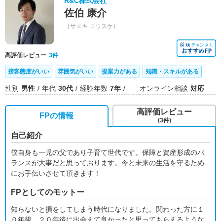
R&C株式会社
佐伯 康介
（サエキ コウスケ）
高評価レビュー
3件
接客態度がいい
雰囲気がいい
提案力がある
知識・スキルがある
性別
男性
年代
30代
経験年数
7年
オンライン相談
対応
高評価レビュー
FPの情報
(3件)
自己紹介
僕自身も一児の父であり子育て世代です。保障と資産形成のバ
ランスが大事だと思っております。今と未来の生活を守るため
にお手伝いさせて頂きます！
FPとしてのモットー
知らないと損をしてしまう時代になりました。関わった方に１
０年後、２０年後に出会えて良かったと思ってもらえるような