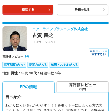
相談する
詳細を見る
コア・ライフプランニング株式会社
古賀 義之
（コガ ヨシユキ）
高評価レビュー
1件
接客態度がいい
提案力がある
知識・スキルがある
性別
男性
年代
30代
経験年数
5年
高評価レビュー
FPの情報
(1件)
自己紹介
わかりにくいをわかりやすく！！をモットーに出会った方の力
になれるよう活動している2児のパパ、古賀義之です。不安を抱