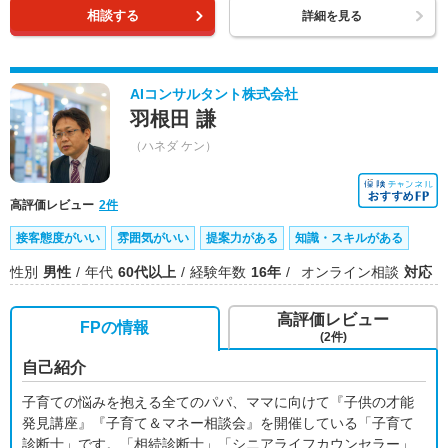
相談する
詳細を見る
AIコンサルタント株式会社
羽根田 謙
（ハネダ ケン）
高評価レビュー
2件
接客態度がいい
雰囲気がいい
提案力がある
知識・スキルがある
性別
男性
年代
60代以上
経験年数
16年
オンライン相談
対応
高評価レビュー
FPの情報
(2件)
自己紹介
子育ての悩みを抱える全てのパパ、ママに向けて『子供の才能
発見講座』『子育て＆マネー相談会』を開催している「子育て
診断士」です。「相続診断士」「シニアライフカウンセラー」