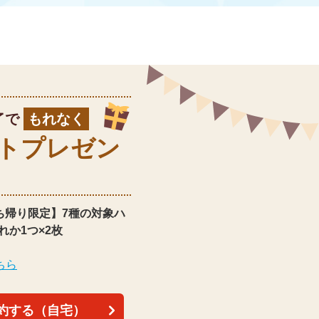
了で
もれなく
ト
プレゼン
ち帰り限定】
7種の対象ハ
れか1つ×2枚
ちら
約する（自宅）