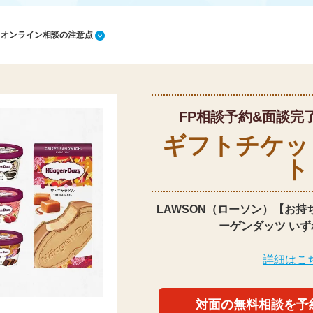
1 オンライン相談の注意点
FP相談予約&面談完
ギフトチケッ
ト
LAWSON（ローソン）【お持
ーゲンダッツ いず
詳細はこ
対面の無料相談を予