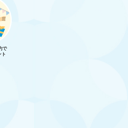
約で
ント