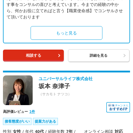
す事をコンサルの喜びと考えています。今までの経験の中か
ら、何かお役に立てればと言う【職業使命感】でコンサルさせ
て頂いております
もっと見る
相談する
詳細を見る
ユニバーサルライフ株式会社
坂本 奈津子
（サカモト ナツコ）
高評価レビュー
1件
接客態度がいい
提案力がある
性別
女性
年代
40代
経験年数
7年
オンライン相談
対応