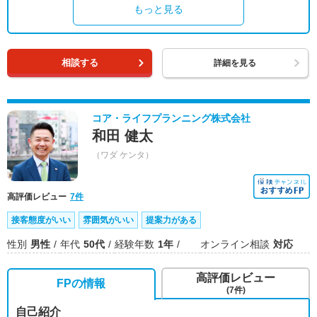
もっと見る
相談する
詳細を見る
コア・ライフプランニング株式会社
和田 健太
（ワダ ケンタ）
高評価レビュー
7件
接客態度がいい
雰囲気がいい
提案力がある
性別
男性
年代
50代
経験年数
1年
オンライン相談
対応
高評価レビュー
FPの情報
(7件)
自己紹介