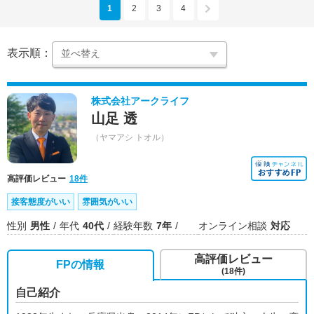
1
2
3
4
表示順：
株式会社アークライフ
山足 透
（ヤマアシ トオル）
高評価レビュー
18件
接客態度がいい
雰囲気がいい
性別
男性
年代
40代
経験年数
7年
オンライン相談
対応
高評価レビュー
FPの情報
(18件)
自己紹介