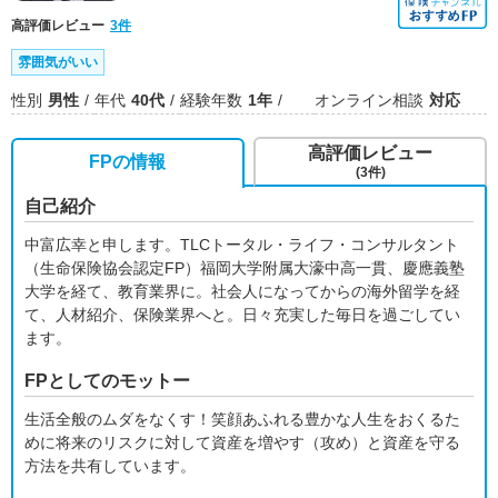
高評価レビュー
3件
雰囲気がいい
性別
男性
年代
40代
経験年数
1年
オンライン相談
対応
高評価レビュー
FPの情報
(3件)
自己紹介
中富広幸と申します。TLCトータル・ライフ・コンサルタント
（生命保険協会認定FP）福岡大学附属大濠中高一貫、慶應義塾
大学を経て、教育業界に。社会人になってからの海外留学を経
て、人材紹介、保険業界へと。日々充実した毎日を過ごしてい
ます。
FPとしてのモットー
生活全般のムダをなくす！笑顔あふれる豊かな人生をおくるた
めに将来のリスクに対して資産を増やす（攻め）と資産を守る
方法を共有しています。