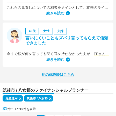
これらの見直しについての相談をメインとして、将来のライフプラン全般について相談しました。
続きを読む
40代
女性
夫婦
言いにくいこともズバリ言ってもらえて信頼
できました
今まで私が何を言っても聞く耳を持たなかった夫が、
FPさんの提案はプロの意見として素直に聞き入れてくれました
続きを読む
他の体験談はこちら
筑後市 / 八女郡のファイナンシャルプランナー
資産運用
筑後市 / 八女郡
31
件中
1〜10
件を表示