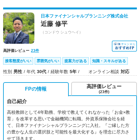
日本ファイナンシャルプランニング株式会社
近藤 修平
（コンドウ シュウヘイ）
高評価レビュー
23件
接客態度がいい
雰囲気がいい
提案力がある
知識・スキルがある
性別
男性
年代
30代
経験年数
5年
オンライン相談
対応
高評価レビュー
FPの情報
(23件)
自己紹介
高校教師として4年勤務、学校で教えてくれなかった「お金×教
育」を改革する思いで金融機関に転職。外資系保険会社を経
て、日本ファイナンシャルプランニングに入社。『ご縁した方
の豊かな人生の選択肢と可能性を最大化する』を理念に尽力さ
せて頂きます。