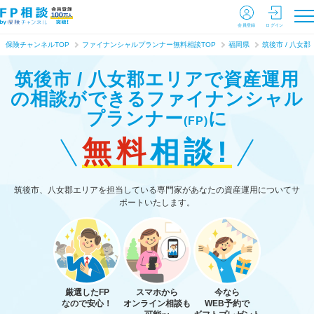
会員登録
ログイン
保険チャンネルTOP
ファイナンシャルプランナー無料相談TOP
福岡県
筑後市 / 八女郡
筑後市 / 八女郡エリアで資産運用
の相談ができる
ファイナンシャル
プランナー
に
(FP)
無料
相談!
筑後市、八女郡エリアを担当している専門家があなたの資産運用についてサ
ポートいたします。
厳選したFP
スマホから
今なら
なので安心！
オンライン相談も
WEB予約で