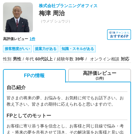
株式会社プランニングオフィス
梅津 周治
（ウメヅ シュウジ）
高評価レビュー
1件
接客態度がいい
提案力がある
知識・スキルがある
性別
男性
年代
60代以上
経験年数
39年
オンライン相談
対応
高評価レビュー
FPの情報
(1件)
自己紹介
皆さまの将来の夢、お悩みを、お気軽に何でもお話下さい。お
教え下さい。皆さまの期待に応えられると思いますので。
FPとしてのモットー
お客様に寄り添う事を信念とし、お客様と同じ目線で悩み・考
え・将来の夢を共有させて頂き、その解決策をお客様と見い出