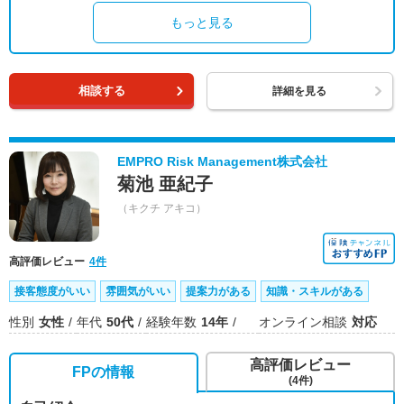
もっと見る
相談する
詳細を見る
EMPRO Risk Management株式会社
菊池 亜紀子
（キクチ アキコ）
高評価レビュー
4件
接客態度がいい
雰囲気がいい
提案力がある
知識・スキルがある
性別
女性
年代
50代
経験年数
14年
オンライン相談
対応
高評価レビュー
FPの情報
(4件)