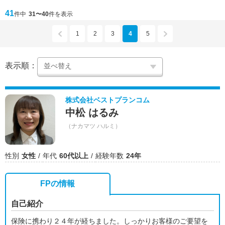
41
件中
31〜40
件を表示
1
2
3
4
5
表示順：
株式会社ベストプランコム
中松 はるみ
（ナカマツ ハルミ）
性別
女性
年代
60代以上
経験年数
24年
FPの情報
自己紹介
保険に携わり２４年が経ちました。しっかりお客様のご要望を