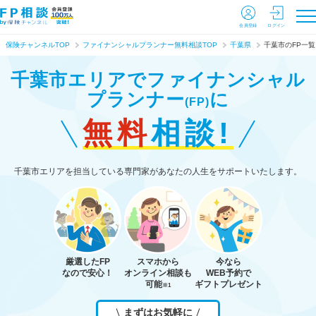
会員登録
ログイン
保険チャンネルTOP
ファイナンシャルプランナー無料相談TOP
千葉県
千葉市のFP一覧
千葉市エリアで
ファイナンシャル
プランナー
に
(FP)
無料
相談!
千葉市エリアを担当している専門家があなたの人生をサポートいたします。
厳選したFP
スマホから
今なら
なので安心！
オンライン相談も
WEB予約で
可能
ギフトプレゼント
※1
まずはお気軽に