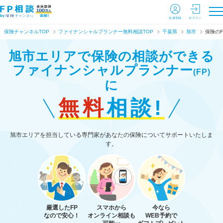
会員登録
ログイン
保険チャンネルTOP
ファイナンシャルプランナー無料相談TOP
千葉県
旭市
保険のF
旭市エリアで保険の相談ができる
ファイナンシャルプランナー
(FP)
に
無料
相談!
旭市エリアを担当している専門家があなたの保険についてサポートいたしま
す。
厳選したFP
スマホから
今なら
なので安心！
オンライン相談も
WEB予約で