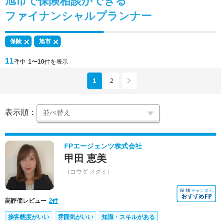
旭市で
保険相談
ができる
ファイナンシャルプランナー
保険
旭市
11
件中
1〜10
件を表示
1
2
表示順：
FPエージェンツ株式会社
甲田 恵美
（コウダ メグミ）
高評価レビュー
2件
接客態度がいい
雰囲気がいい
知識・スキルがある