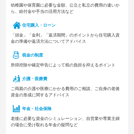
幼稚園や保育園に必要な⾦額、公⽴と私⽴の費⽤の違いか
ら、給付⾦や⼿当の活⽤⽅法など
住宅購⼊・ローン
「頭⾦」「⾦利」「返済期間」のポイントから住宅購⼊資
⾦の準備や返済⽅法についてアドバイス
税⾦の制度
所得控除や確定申告によって税の負担を抑えるポイント
介護・医療費
ご両親の介護や医療にかかる費⽤のご相談、ご⾃⾝の⽼後
資⾦の形成に関するアドバイス
年⾦・社会保険
⽼後に必要な資⾦のシミュレーション、⾃営業や専業主婦
の場合に受け取れる年⾦の疑問など